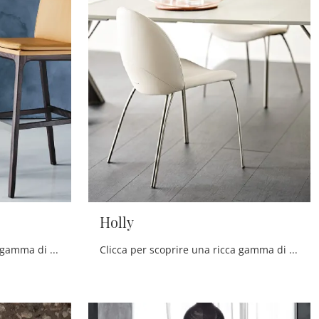
Holly
Clicca per scoprire una ricca gamma di sedie sgabelli per stanze design: il modello Sgabello Sofia di Cattelan Italia ti attende!
Clicca per scoprire una ricca gamma di sedie fisse per stanze design: il modello Holly di Cattelan Italia ti sta aspettando!