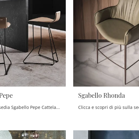
 Pepe
Sgabello Rhonda
Con questa sedia Sgabello Pepe Cattelan Italia in cuoio, una tra le nostre sedute sgabelli design, potrai arricchire i tuoi locali.