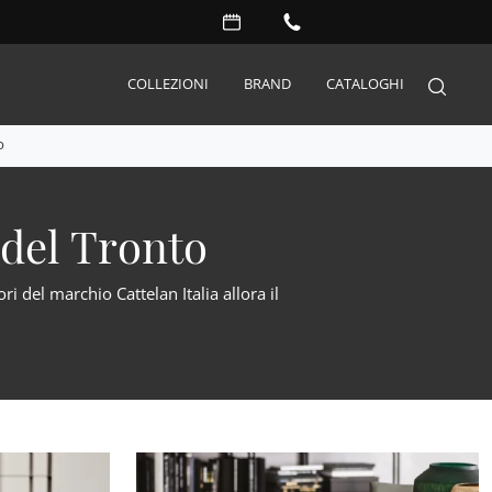
COLLEZIONI
BRAND
CATALOGHI
O
Arredo Giardino
 del Tronto
Accessori
Illuminazione
i del marchio Cattelan Italia allora il
Complementi
Materassi
Carta da parati
Serramenti
Porte interne