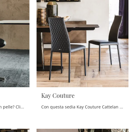
Kay Couture
Cerchi una sedia da pranzo in pelle? Clicca e scopri il modello Betty di Cattelan Italia per ultimare i tuoi locali perfettamente.
Con questa sedia Kay Couture Cattelan Italia in pelle, una delle nostre sedute fisse moderne, potrai valorizzare i tuoi locali.