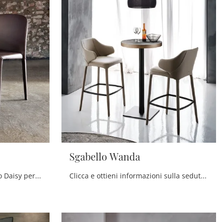
Sgabello Wanda
Ti offriamo la sedia da pranzo Daisy per atmosfere moderne, tra le più belle Sedie fisse di Cattelan Italia.
Clicca e ottieni informazioni sulla seduta Sgabello Wanda di Cattelan Italia in pelle: le più belle Sedie sgabelli moderne ti attendono.