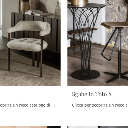
Sgabello Toto X
Clicca per scoprire un ricco catalogo di sedie fisse per stanze moderne: il modello Greta di Cattelan Italia ti aspetta!