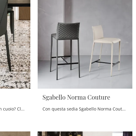
Sgabello Norma Couture
Cerchi una sedia da pranzo in cuoio? Clicca e scopri il modello Piuma di Cattelan Italia per ultimare i tuoi spazi al meglio.
Con questa sedia Sgabello Norma Couture Cattelan Italia in pelle, una delle nostre sedute sgabelli moderne, potrai impreziosire i tuoi interni.