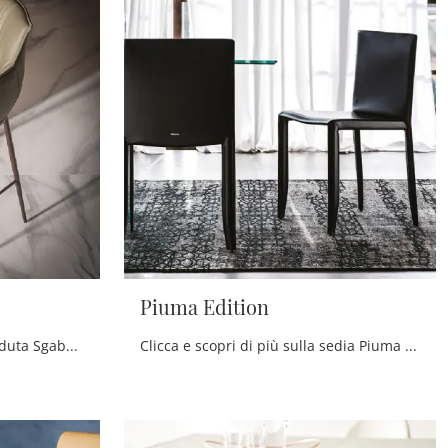
Piuma Edition
Clicca e scopri di più sulla seduta Sgabello Rhonda di Cattelan Italia in pelle: le più originali Sedie sgabelli design ti attendono.
Clicca e scopri di più sulla sedia Piuma Edition di Cattelan Italia in cuoio: le più belle Sedie fisse design ti aspettano.