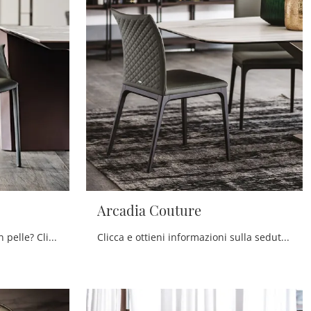
Arcadia Couture
Cerchi una sedia da pranzo in pelle? Clicca e scopri il modello Norma di Cattelan Italia per completare i tuoi interni perfettamente.
Clicca e ottieni informazioni sulla seduta Arcadia Couture di Cattelan Italia in pelle: le più belle Sedie fisse design ti aspettano.