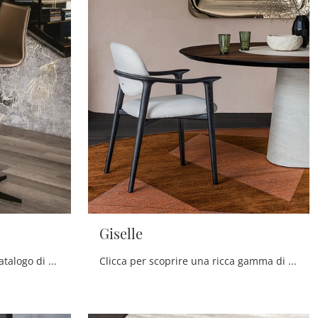
Giselle
Clicca per scoprire un ricco catalogo di sedie sgabelli per stanze design: il modello Sgabello Toto X di Cattelan Italia ti attende!
Clicca per scoprire una ricca gamma di sedie fisse per stanze moderne: il modello Giselle di Cattelan Italia ti sta aspettando!