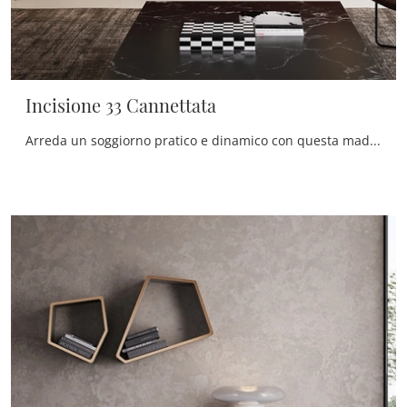
Incisione 33 Cannettata
Arreda un soggiorno pratico e dinamico con questa madia Incisione 33 Cannettata di Voltan: scopri le più originali Madie in laccato opaco.