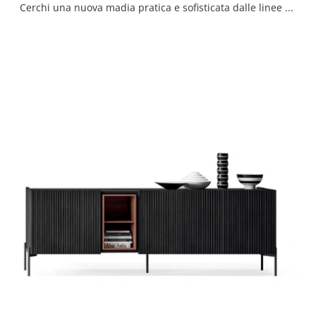
Cerchi una nuova madia pratica e sofisticata dalle linee moderne? Ti offriamo il modello Zero 22 Alta di Devina Nais, realizzato in legno.