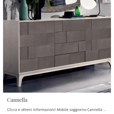
Cannella
Clicca e ottieni informazioni! Mobile soggiorno Cannella di Le Fablier in legno laccato: ti aspetta per impreziosire le tue stanze moderne.