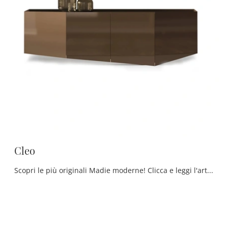
Cleo
Scopri le più originali Madie moderne! Clicca e leggi l'articolo: madia Cleo in legno laccato, soluzione bella e di grande qualità.