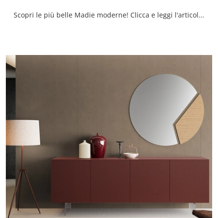
Scopri le più belle Madie moderne! Clicca e leggi l'articolo: madia Lucifer in laccato opaco, soluzione funzionale ed esteticamente gradevole.