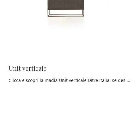
Unit verticale
Clicca e scopri la madia Unit verticale Ditre Italia: se desideri mobili in MDF per stanze moderne, questa è l'acquisto perfetto per te!