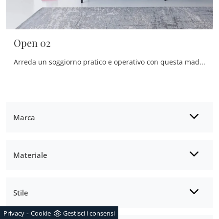
Open 02
Arreda un soggiorno pratico e operativo con questa madia Open 02 di Sangiacomo: scopri le più belle Madie in laccato opaco.
Marca
Materiale
Stile
-
Privacy
Cookie
Gestisci i consensi