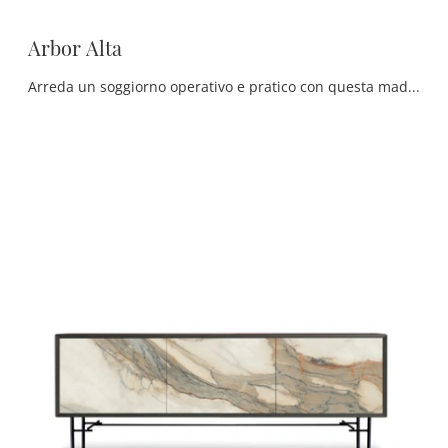
Arbor Alta
Arreda un soggiorno operativo e pratico con questa madia Arbor Alta di Devina Nais: scopri le più originali Madie in legno.