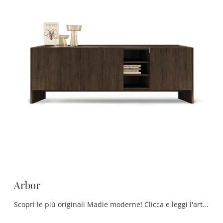
Arbor
Scopri le più originali Madie moderne! Clicca e leggi l'articolo: mobile soggiorno Arbor in legno, soluzione funzionale ed esteticamente gradevole.