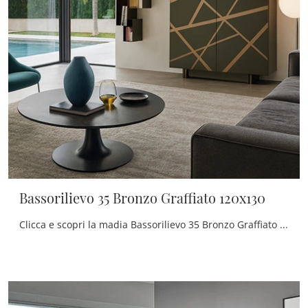
Bassorilievo 35 Bronzo Graffiato 120x130
Clicca e scopri la madia Bassorilievo 35 Bronzo Graffiato 120x130 Voltan: se desideri mobili in laccato opaco per stanze moderne, questa è la ...