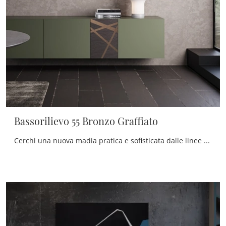
Bassorilievo 55 Bronzo Graffiato
Cerchi una nuova madia pratica e sofisticata dalle linee moderne? Ecco a te il modello Bassorilievo 55 Bronzo Graffiato di Voltan, realizzato in ...