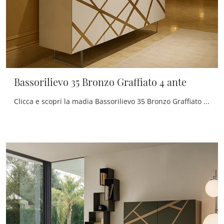
Bassorilievo 35 Bronzo Graffiato 4 ante
Clicca e scopri la madia Bassorilievo 35 Bronzo Graffiato 4 ante Voltan: se vuoi mobili in laccato opaco per stanze moderne, questa è la soluzione ...