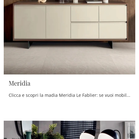
Meridia
Clicca e scopri la madia Meridia Le Fablier: se vuoi mobili in laccato opaco per stanze moderne, questa è l'acquisto perfetto per te!