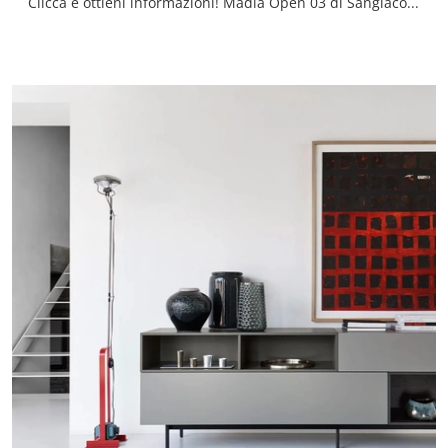
Clicca e ottieni informazioni! Madia Open 03 di Sangiacomo in laccato opaco: ti sta aspettando per impreziosire le tue stanze moderne.