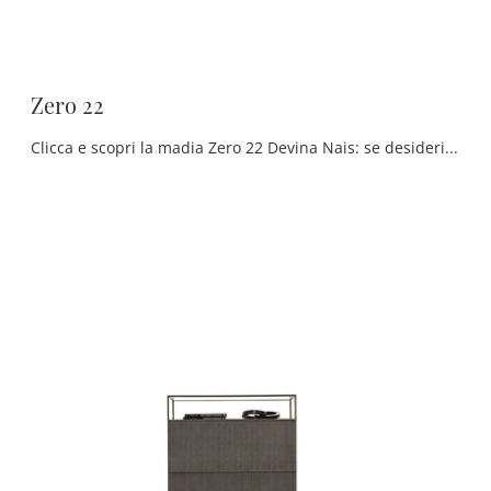
Zero 22
Clicca e scopri la madia Zero 22 Devina Nais: se desideri mobili in legno per stanze moderne, questa è l'acquisto perfetto per te!