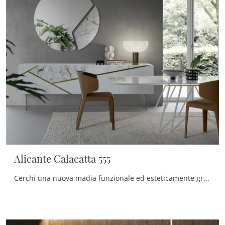
Alicante Calacatta 555
Cerchi una nuova madia funzionale ed esteticamente gradevole dalle linee moderne? Ecco a te il modello Alicante Calacatta 555 di Voltan, realizzato ...