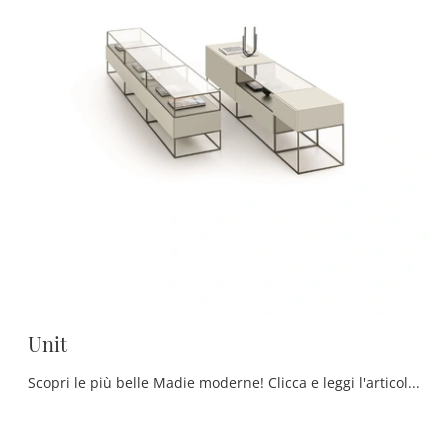
Unit
Scopri le più belle Madie moderne! Clicca e leggi l'articolo: mobile soggiorno Unit in MDF, soluzione bella e di grande qualità.