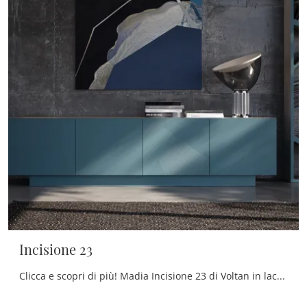
Incisione 23
Clicca e scopri di più! Madia Incisione 23 di Voltan in laccato opaco: ti aspetta per impreziosire le tue stanze moderne.