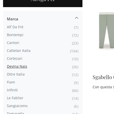
Marca
Alf Da Frè
7
Bontempi
72
Cantori
23
Cattelan Italia
104
Cortezari
10
Devina Nais
26
Ditre Italia
12
Sgabello
Fiam
5
Infiniti
66
Le Fablier
14
Sangiacomo
6
Tomasella