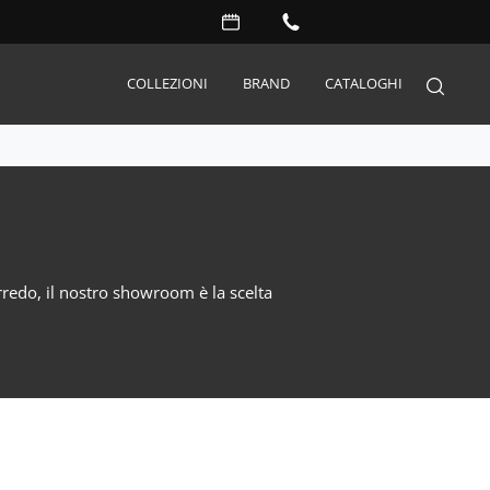
COLLEZIONI
BRAND
CATALOGHI
Arredo Giardino
Accessori
Illuminazione
arredo, il nostro showroom è la scelta
Complementi
Materassi
Carta da parati
Serramenti
Porte interne