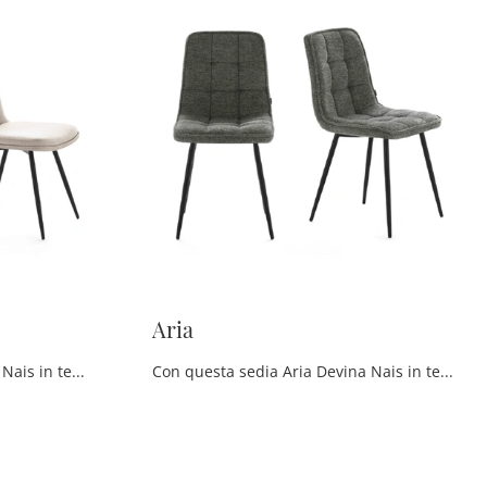
Aria
Con questa sedia Nat Devina Nais in tessuto, una tra le nostre sedute fisse moderne, potrai completare i tuoi spazi.
Con questa sedia Aria Devina Nais in tessuto, una delle nostre sedute fisse moderne, potrai completare i tuoi interni.