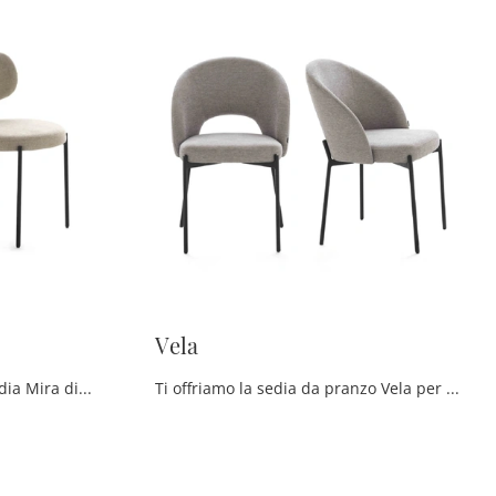
Vela
Clicca e scopri di più sulla sedia Mira di Devina Nais in tessuto: le più esclusive Sedie fisse moderne ti attendono.
Ti offriamo la sedia da pranzo Vela per ambientazioni moderne, tra le più belle Sedie fisse di Devina Nais.