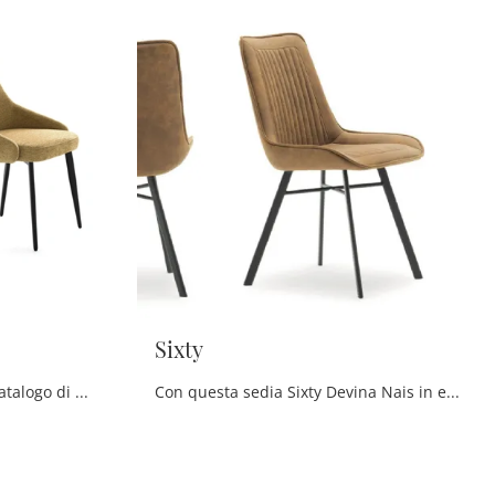
Sixty
Clicca per scoprire un ricco catalogo di sedie fisse per stanze moderne: il modello Arena di Devina Nais ti aspetta!
Con questa sedia Sixty Devina Nais in ecopelle, una delle nostre sedute fisse moderne, potrai completare i tuoi spazi.