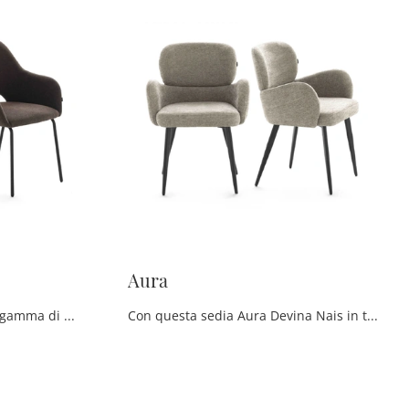
Aura
Clicca per scoprire una ricca gamma di sedie fisse per stanze moderne: il modello Nido di Devina Nais ti sta aspettando!
Con questa sedia Aura Devina Nais in tessuto, una tra le nostre sedute fisse design, potrai completare i tuoi interni.