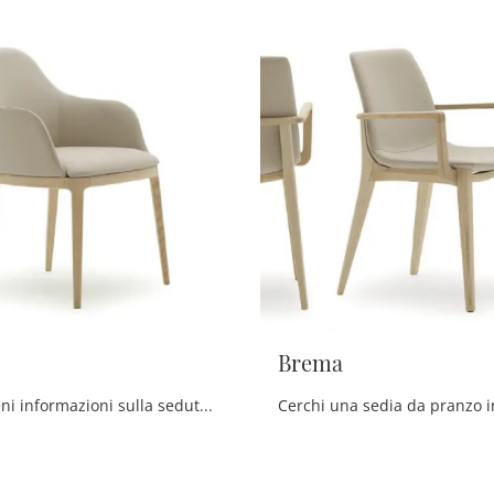
Brema
Clicca e ottieni informazioni sulla seduta Anversa di Devina Nais in tessuto: le più esclusive Sedie fisse moderne ti aspettano.