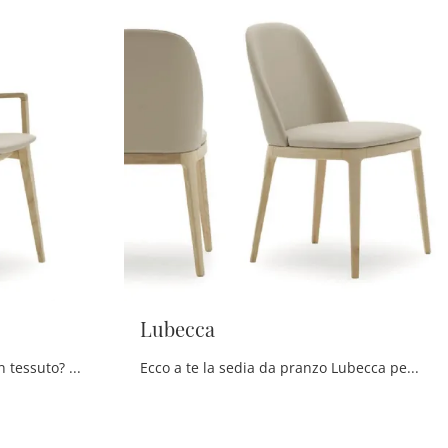
Lubecca
Cerchi una sedia da pranzo in tessuto? Clicca e scopri il modello Brema di Devina Nais per ultimare i tuoi locali al meglio.
Ecco a te la sedia da pranzo Lubecca per ambientazioni moderne, tra le più belle Sedie fisse di Devina Nais.