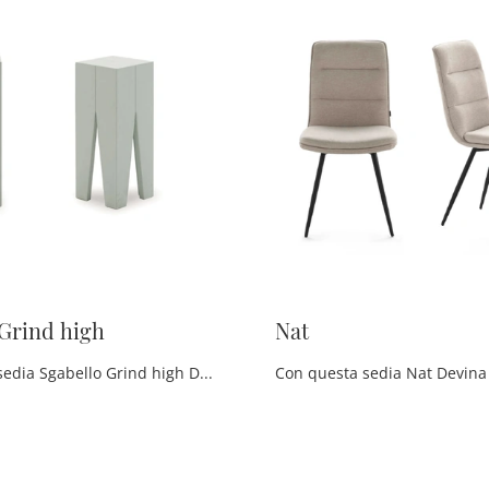
 Grind high
Nat
Con questa sedia Sgabello Grind high Devina Nais in legno, una delle nostre sedute sgabelli moderne, potrai arricchire i tuoi interni.