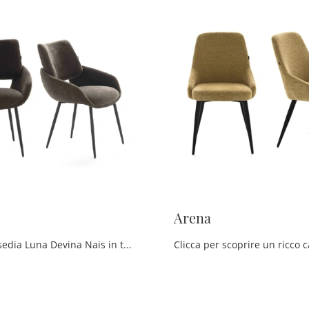
Arena
Con questa sedia Luna Devina Nais in tessuto, una tra le nostre sedute fisse design, potrai impreziosire i tuoi spazi.