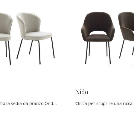
Nido
Ti presentiamo la sedia da pranzo Onda per ambientazioni moderne, tra le più originali Sedie fisse di Devina Nais.