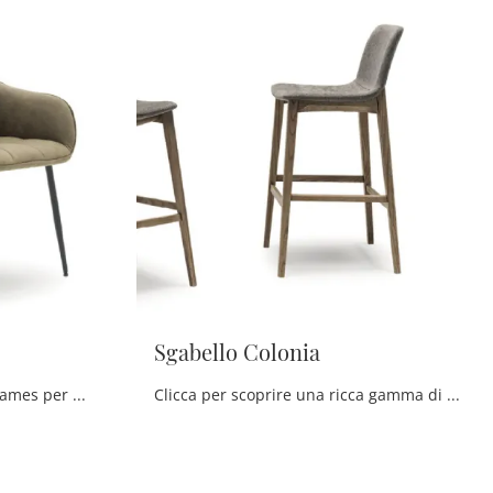
Sgabello Colonia
Ecco a te la sedia da pranzo James per atmosfere moderne, tra le più esclusive Sedie fisse di Devina Nais.
Clicca per scoprire una ricca gamma di sedie sgabelli per stanze moderne: il modello Sgabello Colonia di Devina Nais ti aspetta!