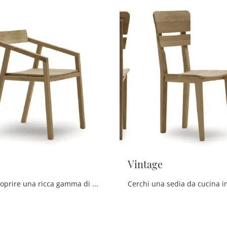
Vintage
Clicca per scoprire una ricca gamma di sedie fisse per stanze design: il modello Hunt di Devina Nais ti aspetta!