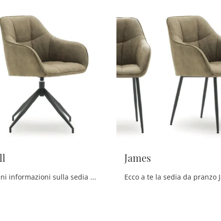
ll
James
Clicca e ottieni informazioni sulla sedia James Roll di Devina Nais in ecopelle: le più esclusive Sedie fisse moderne ti attendono.