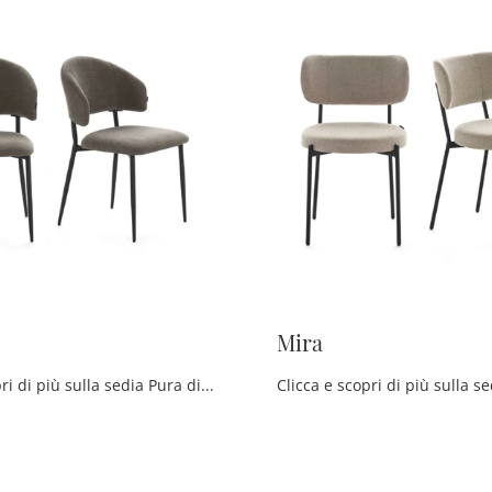
Mira
Clicca e scopri di più sulla sedia Pura di Devina Nais in tessuto: le più esclusive Sedie fisse moderne ti attendono.