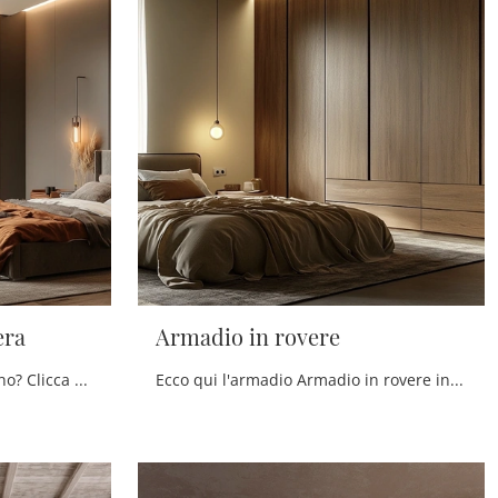
era
Armadio in rovere
Cerchi un'armadiatura in legno? Clicca e scopri armadi a muro con ante battenti di Scandola.
Ecco qui l'armadio Armadio in rovere in legno di Scandola! Un ricco catalogo di armadi a muro con ante battenti.