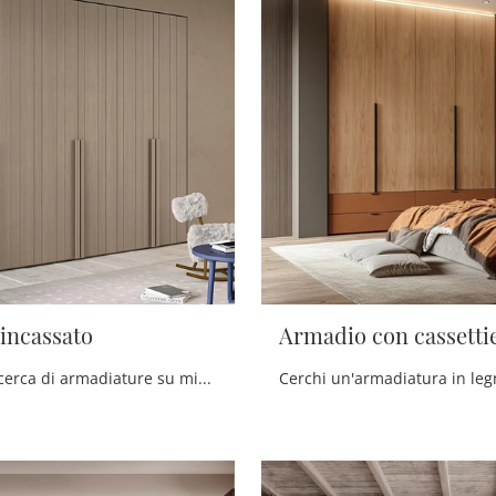
incassato
Armadio con cassetti
Se sei alla ricerca di armadiature su misura con ante battenti, clicca e scopri l'armadio Armadio incassato di Scandola in legno.