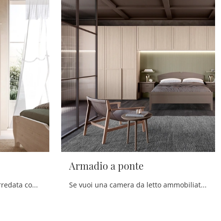
Armadio a ponte
Se desideri una zona notte arredata con gusto, scegli l'armadio Armadio Tabià con ante battenti di Scandola!
Se vuoi una camera da letto ammobiliata al meglio, scegli l'armadio Armadio a ponte con ante battenti di Scandola!