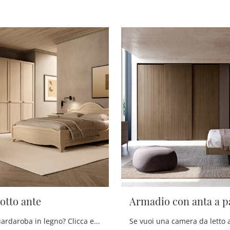
otto ante
Armadio con anta a p
Cerchi un guardaroba in legno? Clicca e scopri armadi a muro con ante battenti di Scandola.