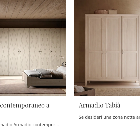
 contemporaneo a
Armadio Tabià
Ecco qui l'armadio Armadio contemporaneo a losanghe in legno di Scandola! Un ricco catalogo di armadi su misura con ante battenti.