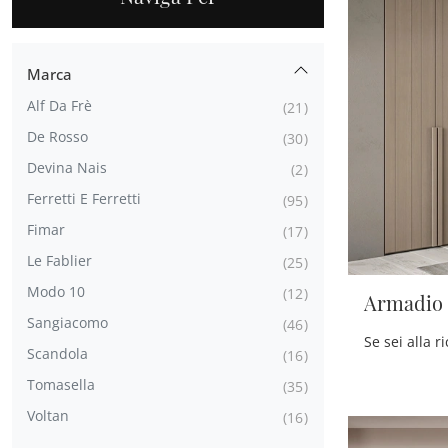
Marca
Alf Da Frè
21
De Rosso
30
Devina Nais
2
Ferretti E Ferretti
95
Fimar
17
Le Fablier
25
Modo 10
12
Armadio 
Sangiacomo
46
Scandola
16
Tomasella
35
Voltan
16