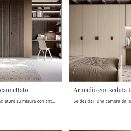
cannettato
Armadio con seduta 
Se vuoi armadiature su misura con ante battenti, clicca e scopri l'armadio Armadio cannettato di Scandola in legno.