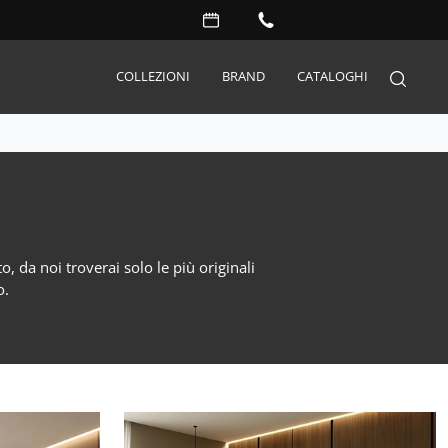
COLLEZIONI
BRAND
CATALOGHI
Arredo Giardino
Accessori
Illuminazione
, da noi troverai solo le più originali
Complementi
o.
Materassi
Carta da parati
Serramenti
Porte interne