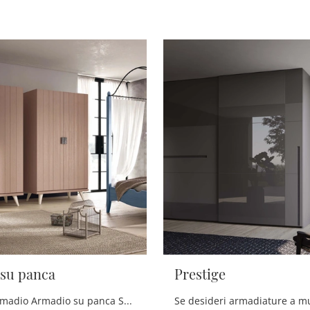
su panca
Prestige
Cerchi un armadio Armadio su panca Scandola? Clicca subito! Gli armadi a muro con ante battenti ti aspettano.