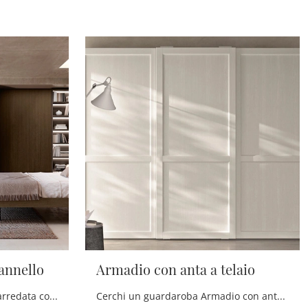
annello
Armadio con anta a telaio
Se vuoi una camera da letto arredata con gusto, scegli l'armadio Armadio con anta a pannello con ante scorrevoli di Scandola!
Cerchi un guardaroba Armadio con anta a telaio Scandola? Clicca subito! Gli armadi su misura con ante scorrevoli ti attendono.