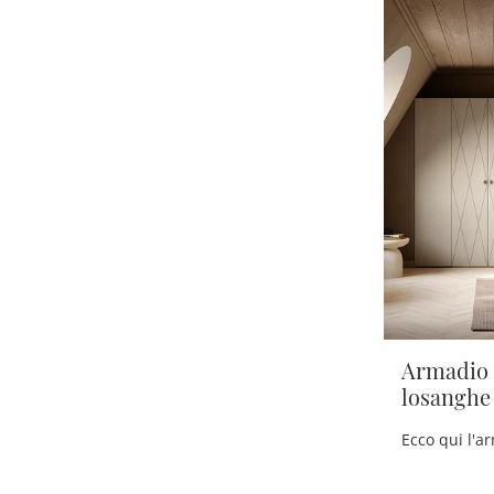
Ascoli Piceno
161
Civitanova Marche
167
Fermo
168
Pescara
151
Roseto Degli Abruzzi
147
San Benedetto Del Tronto
151
Teramo
167
Armadio
losanghe