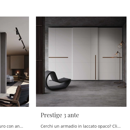
Prestige 3 ante
Se desideri armadiature a muro con ante scorrevoli, clicca e scopri l'armadio Prestige di Voltan in laccato opaco.
Cerchi un armadio in laccato opaco? Clicca e scopri armadiature a muro con ante scorrevoli di Voltan.