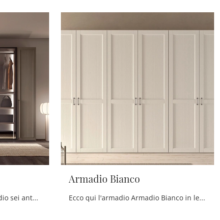
Armadio Bianco
Cerchi un'armadiatura Armadio sei ante Scandola? Clicca subito! Gli armadi a muro con ante battenti ti aspettano.
Ecco qui l'armadio Armadio Bianco in legno di Scandola! Un ricco catalogo di armadi a muro con ante battenti.