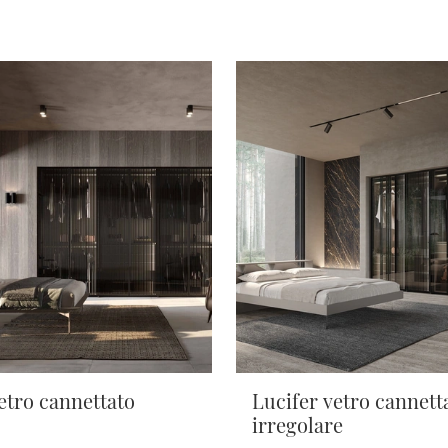
etro cannettato
Lucifer vetro cannett
irregolare