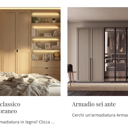
classico
Armadio sei ante
oraneo
Cerchi un'armadiatura in legno? Clicca e scopri armadi su misura con ante battenti di Scandola.