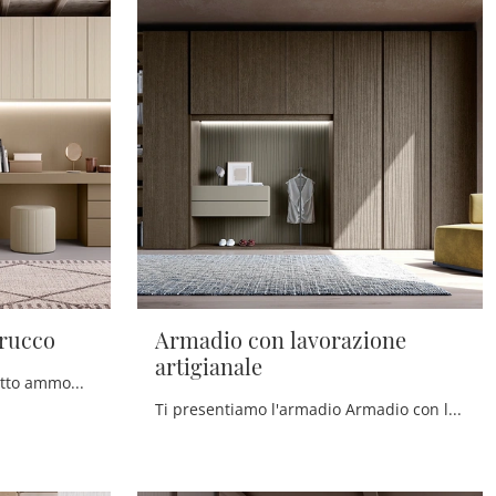
trucco
Armadio con lavorazione
artigianale
Se desideri una camera da letto ammobiliata al meglio, scegli l'armadio Armadio con seduta trucco con ante battenti di Scandola!
Ti presentiamo l'armadio Armadio con lavorazione artigianale in legno di Scandola! Una ricca gamma di armadi a muro con ante battenti.