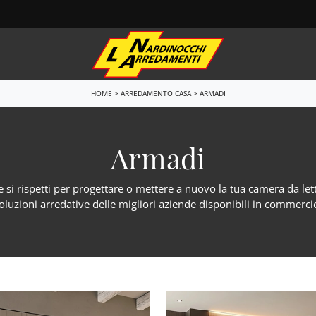
HOME
>
ARREDAMENTO CASA
>
ARMADI
e
Letti
i sospesi
Letti singoli
Armadi
i Porta Tv
Comodini
i ingresso
Letti a scomparsa
si rispetti per progettare o mettere a nuovo la tua camera da letto
Armadi
oluzioni arredative delle migliori aziende disponibili in commerci
e
Camerette
one relax
Ufficio
do Bagno
Arredo Ufficio
 Notte
Outdoor