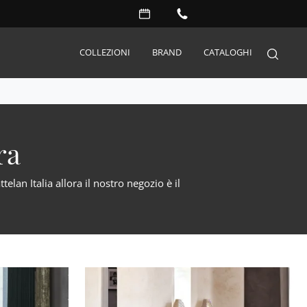
COLLEZIONI
BRAND
CATALOGHI
Arredo Giardino
ra
Accessori
Illuminazione
elan Italia allora il nostro negozio è il
Complementi
Materassi
Carta da parati
Serramenti
Porte interne