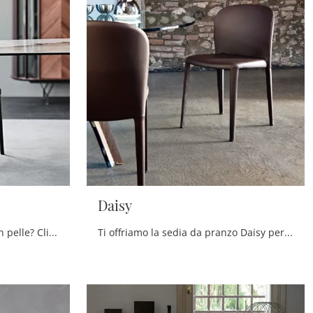
Daisy
Cerchi una sedia da pranzo in pelle? Clicca e scopri il modello Mariel di Cattelan Italia per completare i tuoi locali alla perfezione.
Ti offriamo la sedia da pranzo Daisy per atmosfere moderne, tra le più belle Sedie fisse di Cattelan Italia.