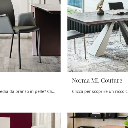
Norma ML Couture
Cerchi una sedia da pranzo in pelle? Clicca e scopri il modello Norma di Cattelan Italia per completare i tuoi interni perfettamente.