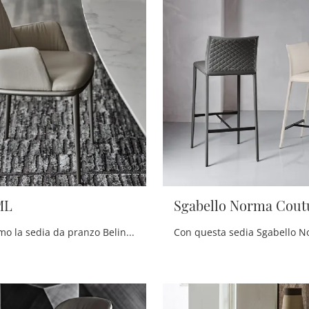
ML
Sgabello Norma Cout
Ti presentiamo la sedia da pranzo Belinda ML per atmosfere moderne, tra le più originali Sedie fisse di Cattelan Italia.