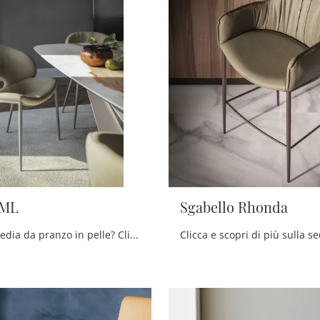
 ML
Sgabello Rhonda
Cerchi una sedia da pranzo in pelle? Clicca e scopri il modello Miranda ML di Cattelan Italia per completare i tuoi interni ottimamente.