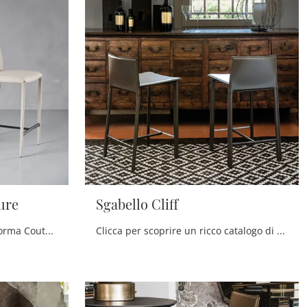
ure
Sgabello Cliff
Con questa sedia Sgabello Norma Couture Cattelan Italia in pelle, una delle nostre sedute sgabelli moderne, potrai impreziosire i tuoi interni.
Clicca per scoprire un ricco catalogo di sedie sgabelli per stanze design: il modello Sgabello Cliff di Cattelan Italia ti attende!