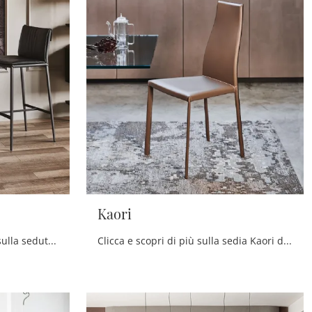
Kaori
Clicca e ottieni informazioni sulla seduta Sgabello Isabel ML di Cattelan Italia in pelle: le più originali Sedie sgabelli moderne ti attendono.
Clicca e scopri di più sulla sedia Kaori di Cattelan Italia in cuoio: le più belle Sedie fisse moderne ti attendono.