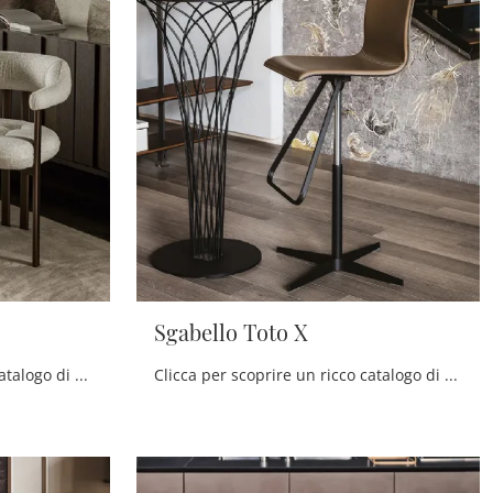
Sgabello Toto X
Clicca per scoprire un ricco catalogo di sedie fisse per stanze moderne: il modello Greta di Cattelan Italia ti aspetta!
Clicca per scoprire un ricco catalogo di sedie sgabelli per stanze design: il modello Sgabello Toto X di Cattelan Italia ti attende!