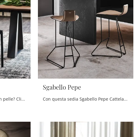
Sgabello Pepe
Cerchi una sedia da pranzo in pelle? Clicca e scopri il modello Isabel di Cattelan Italia per ultimare i tuoi spazi perfettamente.
Con questa sedia Sgabello Pepe Cattelan Italia in cuoio, una tra le nostre sedute sgabelli design, potrai arricchire i tuoi locali.