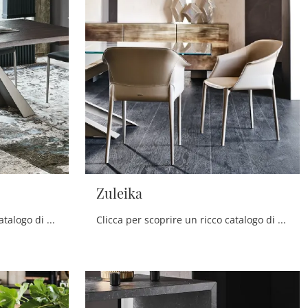
Zuleika
Clicca per scoprire un ricco catalogo di sedie fisse per stanze moderne: il modello Norma ML Couture di Cattelan Italia ti aspetta!
Clicca per scoprire un ricco catalogo di sedie fisse per stanze design: il modello Zuleika di Cattelan Italia ti attende!