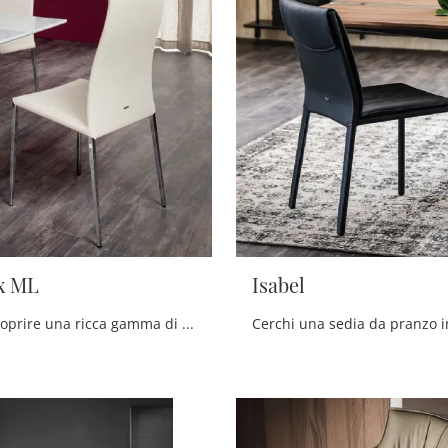
x ML
Isabel
Clicca per scoprire una ricca gamma di sedie fisse per stanze moderne: il modello Maya Flex ML di Cattelan Italia ti aspetta!