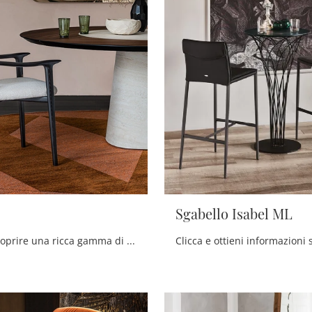
Sgabello Isabel ML
Clicca per scoprire una ricca gamma di sedie fisse per stanze moderne: il modello Giselle di Cattelan Italia ti sta aspettando!