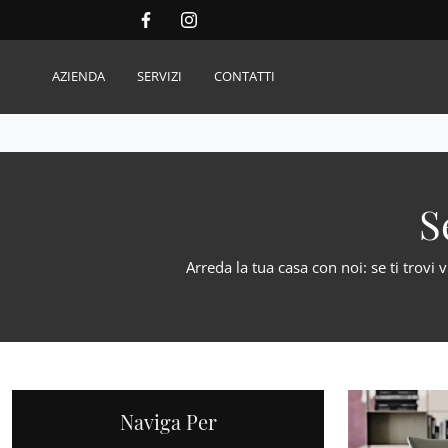
AZIENDA
SERVIZI
CONTATTI
Cucine
Chi siamo
Madi
Cucine Design
Showroom
Mobil
S
Cucine Moderne
Team
Mobil
Cucine Classiche
Mobil
Arreda la tua casa con noi: se ti trovi 
Tavoli
Zona Giorno
Sedi
Librerie
Poltr
Pareti Attrezzate
Arre
Salotti
Poltrone
Zona
Naviga Per