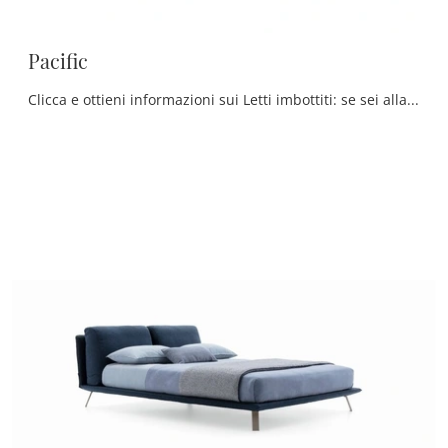
Pacific
Clicca e ottieni informazioni sui Letti imbottiti: se sei alla ricerca di modelli matrimoniali moderni, il modello Pacific Ditre Italia fa al caso ...