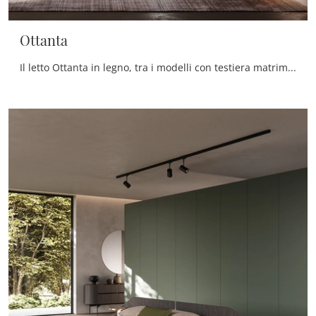
Ottanta
Il letto Ottanta in legno, tra i modelli con testiera matrimoniali design di Voltan, è pensato per assicurarti il relax totale.