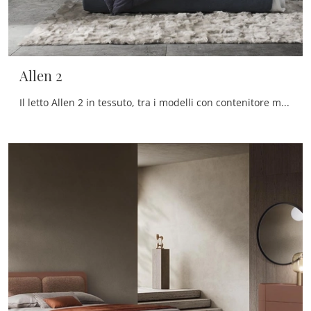
Allen 2
Il letto Allen 2 in tessuto, tra i modelli con contenitore matrimoniali moderni di Alf Da Frè, è pensato per garantirti il sonno più profondo.