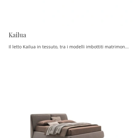
Kailua
Il letto Kailua in tessuto, tra i modelli imbottiti matrimoniali moderni di Ditre Italia, è perfetto per assicurarti il riposo migliore.