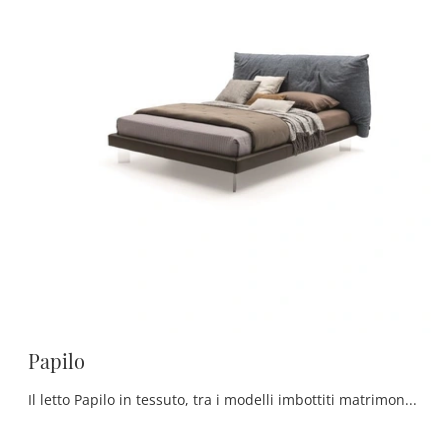
Papilo
Il letto Papilo in tessuto, tra i modelli imbottiti matrimoniali design di Ditre Italia, è perfetto per garantirti il sonno più profondo.