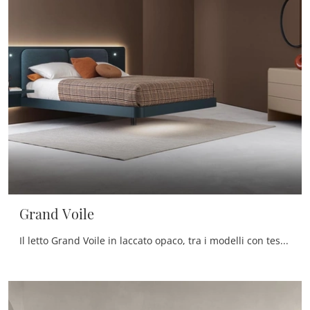
Grand Voile
Il letto Grand Voile in laccato opaco, tra i modelli con testiera matrimoniali design di Alf Da Frè, è perfetto per garantirti il riposo migliore.