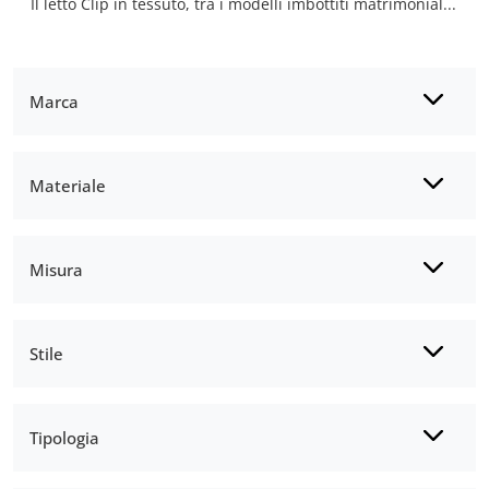
Il letto Clip in tessuto, tra i modelli imbottiti matrimoniali design di Ditre Italia, è ideale per garantirti il sonno più profondo.
Marca
Materiale
Misura
Stile
Tipologia