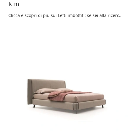
Kim
Clicca e scopri di più sui Letti imbottiti: se sei alla ricerca di modelli matrimoniali moderni, il modello Kim Ditre Italia fa per te.