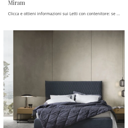
Miram
Clicca e ottieni informazioni sui Letti con contenitore: se sei alla ricerca di modelli matrimoniali moderni, il modello Miram Alf Da Frè fa al caso ...