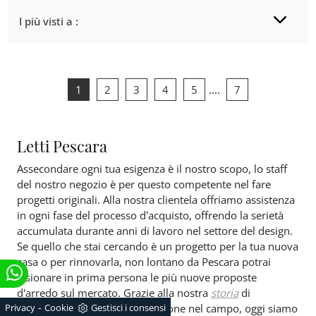
I più visti a :
1
2
3
4
5
....
7
Letti Pescara
Assecondare ogni tua esigenza è il nostro scopo, lo staff
del nostro negozio è per questo competente nel fare
progetti originali. Alla nostra clientela offriamo assistenza
in ogni fase del processo d’acquisto, offrendo la serietà
accumulata durante anni di lavoro nel settore del design.
Se quello che stai cercando è un progetto per la tua nuova
casa o per rinnovarla, non lontano da Pescara potrai
visionare in prima persona le più nuove proposte
d'arredo sul mercato. Grazie alla nostra
storia
di
-
pluriennale esperienza e dedizione nel campo, oggi siamo
Privacy
Cookie
Gestisci i consensi