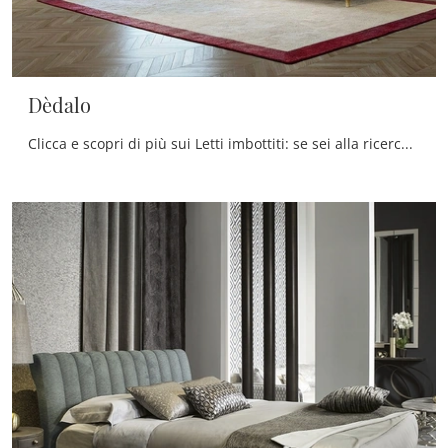
Dèdalo
Clicca e scopri di più sui Letti imbottiti: se sei alla ricerca di modelli matrimoniali moderni, il modello Dèdalo Silvano Grifoni fa per te.