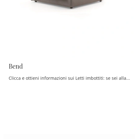
Bend
Clicca e ottieni informazioni sui Letti imbottiti: se sei alla ricerca di modelli matrimoniali moderni, il modello Bend Ditre Italia fa al caso tuo.