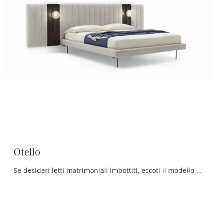
Otello
Se desideri letti matrimoniali imbottiti, eccoti il modello Otello in tessuto per valorizzare la camera da letto.