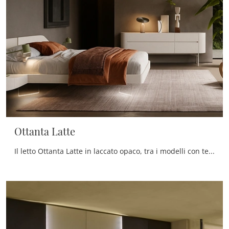
Ottanta Latte
Il letto Ottanta Latte in laccato opaco, tra i modelli con testiera matrimoniali design di Voltan, è perfetto per assicurarti il relax totale.