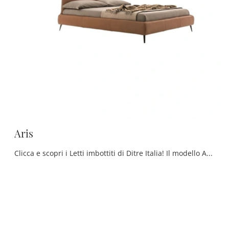
Aris
Clicca e scopri i Letti imbottiti di Ditre Italia! Il modello Aris in pelle ti sta aspettando nelle versioni matrimoniali.