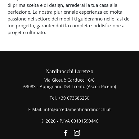
di prima scelta e di design, arrederai la tua casa alla
perfezione. La nostra pluriennale esperienza ed molta
passione nel settore dei mobili ti guideranno nelle fasi del
tuo progetto, garantendoti la completa soddisfazione a
progetto ultimato.
Nardinocchi Lorenzo
Via Giosuè Carducci, 6/8
63083 - Appignano Del Tronto (Ascoli Piceno)
Tel.
+39 073686250
E-Mail.
info@arredamentinardinocchi.it
® 2026 - P.IVA 00101590446