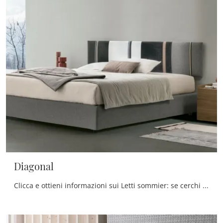
Diagonal
Clicca e ottieni informazioni sui Letti sommier: se cerchi modelli matrimoniali moderni, il modello Diagonal Tomasella fa al caso tuo.