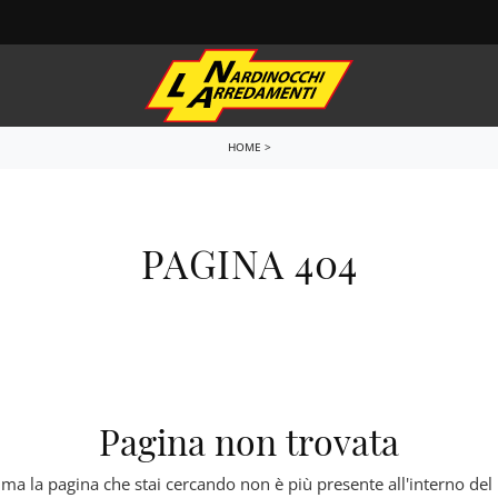
HOME
>
e
Letti
i sospesi
Letti singoli
PAGINA 404
i Porta Tv
Comodini
i ingresso
Letti a scomparsa
Armadi
e
Camerette
one relax
Ufficio
do Bagno
Arredo Ufficio
Pagina non trovata
 Notte
Outdoor
 ma la pagina che stai cercando non è più presente all'interno del 