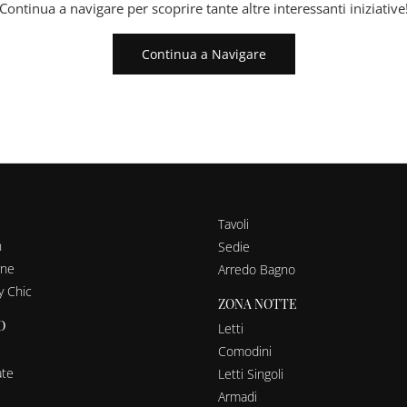
Continua a navigare per scoprire tante altre interessanti iniziative
Continua a Navigare
Tavoli
n
Sedie
rne
Arredo Bagno
y Chic
ZONA NOTTE
O
Letti
Comodini
ate
Letti Singoli
Armadi