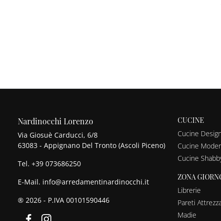
CUCINE
Nardinocchi Lorenzo
Cucine Desig
Via Giosuè Carducci, 6/8
63083 - Appignano Del Tronto (Ascoli Piceno)
Cucine Mode
Cucine Shabb
Tel.
+39 073686250
ZONA GIORN
E-Mail.
info@arredamentinardinocchi.it
Librerie
® 2026 - P.IVA 00101590446
Pareti Attrezz
Madie