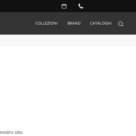
COLLEZIONI
BRAND
CATALOGHI
Arredo Giardino
Accessori
Illuminazione
Complementi
Materassi
Carta da parati
Serramenti
Porte interne
nostro sito.