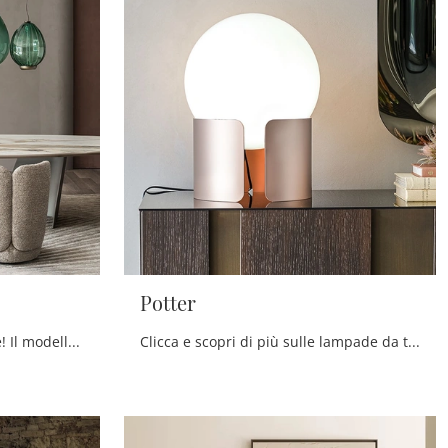
Potter
Ecco la lampada che fa per te! Il modello San Marco è una tra le nostre lampade a soffitto di Cattelan Italia.
Clicca e scopri di più sulle lampade da tavolo di Cattelan Italia: il modello Potter in metallo ti aspetta!