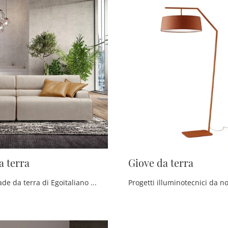
a terra
Giove da terra
Con le lampade da terra di Egoitaliano potrai impreziosire i tuoi locali: clicca e scopri Morfeo da terra!