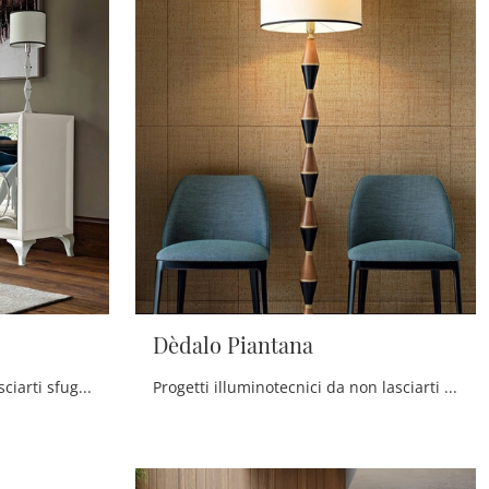
Dèdalo Piantana
Un Lighting Design da non lasciarti sfuggire! Ti presentiamo la lampada da tavolo Dèdalo da tavolo di Silvano Grifoni.
Progetti illuminotecnici da non lasciarti sfuggire! Eccoti la lampada da terra Dèdalo Piantana di Silvano Grifoni.