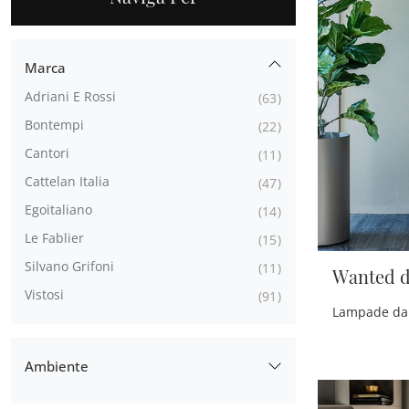
Marca
Adriani E Rossi
63
Bontempi
22
Cantori
11
Cattelan Italia
47
Egoitaliano
14
Le Fablier
15
Silvano Grifoni
11
Wanted d
Vistosi
91
Ambiente
Per Esterni
1