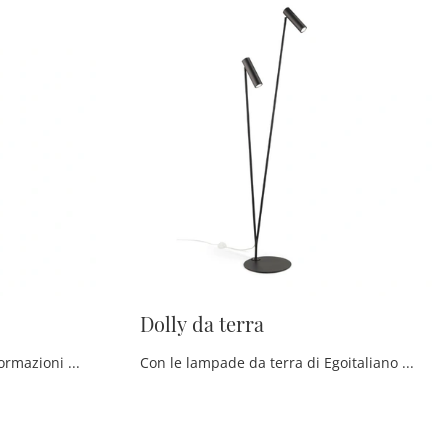
Dolly da terra
Lampade da terra: ottieni informazioni sulla lampada Ciak da terra in metallo che ti proponiamo.
Con le lampade da terra di Egoitaliano potrai impreziosire i tuoi spazi: clicca e scopri Dolly da terra!