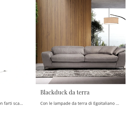
Blackduck da terra
Progetti illuminotecnici da non farti scappare! Eccoti la lampada da terra Giove da terra di Egoitaliano.
Con le lampade da terra di Egoitaliano potrai impreziosire i tuoi spazi: clicca e scopri Blackduck da terra!