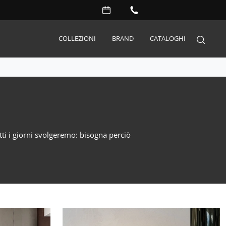
COLLEZIONI
BRAND
CATALOGHI
Arredo Giardino
Accessori
Illuminazione
utti i giorni svolgeremo: bisogna perciò
Complementi
Materassi
Carta da parati
Serramenti
Porte interne