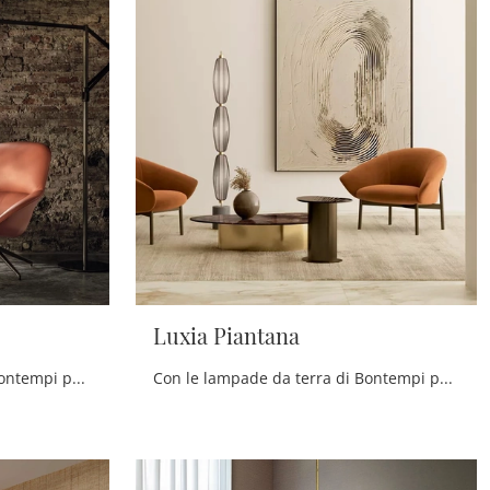
Luxia Piantana
Con le lampade da terra di Bontempi potrai valorizzare i tuoi spazi: clicca e scopri Cloe!
Con le lampade da terra di Bontempi potrai arricchire i tuoi locali: clicca e scopri Luxia Piantana!