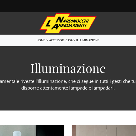
HOME
>
ACCESSORI CASA
>
ILLUMINAZIONE
e
Letti
i sospesi
Letti singoli
Illuminazione
i Porta Tv
Comodini
i ingresso
Letti a scomparsa
entale riveste l’Illuminazione, che ci segue in tutti i gesti che t
Armadi
disporre attentamente lampade e lampadari.
e
Camerette
one relax
Ufficio
do Bagno
Arredo Ufficio
 Notte
Outdoor