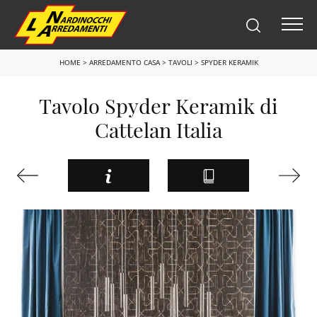
HOME
>
ARREDAMENTO CASA
>
TAVOLI
>
SPYDER KERAMIK
Tavolo Spyder Keramik di
Cattelan Italia