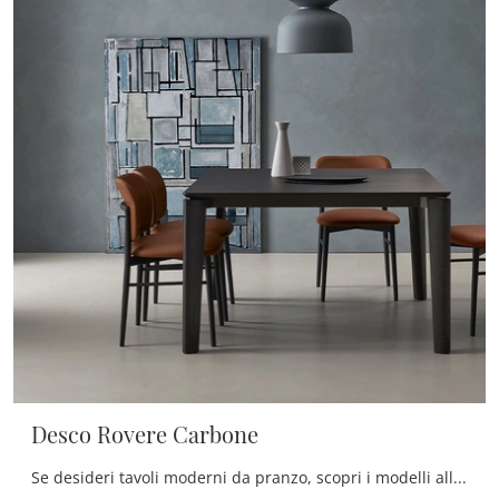
Desco Rovere Carbone
Se desideri tavoli moderni da pranzo, scopri i modelli allungabili di Sangiacomo: clicca e scopri il modello Desco Rovere Carbone in legno.