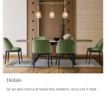
Dèdalo
Se sei alla ricerca di tavoli fissi moderni, ecco a te il modello da pranzo in vetro Dèdalo dell'azienda Silvano Grifoni.