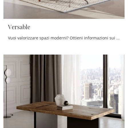
Versable
Vuoi valorizzare spazi moderni? Ottieni informazioni sui tavoli moderni fissi: il modello da cucina Versable ti attende.