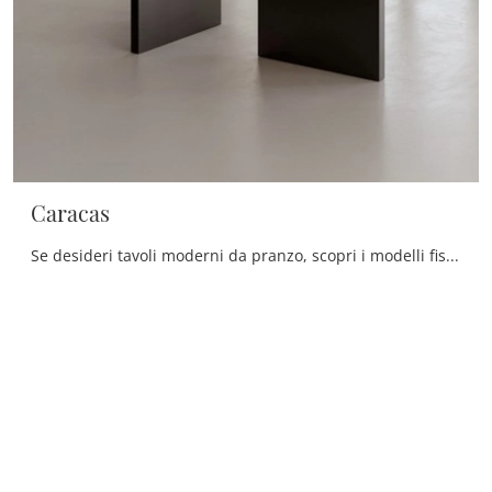
Caracas
Se desideri tavoli moderni da pranzo, scopri i modelli fissi di Le Fablier: clicca e scopri il modello Caracas in legno.