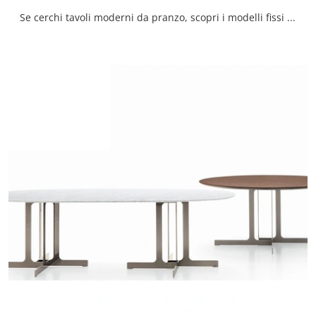
Se cerchi tavoli moderni da pranzo, scopri i modelli fissi di Devina Nais: clicca e scopri il modello Piano Manhattan ring Ceramics in ceramica.