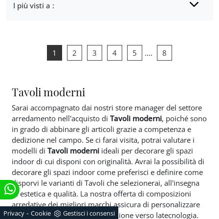
I più visti a :
1
2
3
4
5
....
8
Tavoli moderni
Sarai accompagnato dai nostri store manager del settore
arredamento nell’acquisto di
Tavoli moderni
, poiché sono
in grado di abbinare gli articoli grazie a competenza e
dedizione nel campo. Se ci farai visita, potrai valutare i
modelli di
Tavoli moderni
ideali per decorare gli spazi
indoor di cui disponi con originalità. Avrai la possibilità di
decorare gli spazi indoor come preferisci e definire come
disporvi le varianti di Tavoli che selezionerai, all'insegna
di estetica e qualità. La nostra offerta di composizioni
arredative dei migliori marchi assicura di personalizzare
-
Privacy
Cookie
Gestisci i consensi
luoghi di gran classe, con attenzione verso latecnologia.