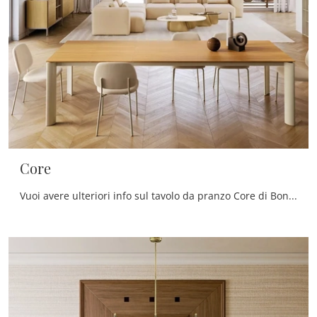
Core
Vuoi avere ulteriori info sul tavolo da pranzo Core di Bontempi? Clicca e ottieni informazioni sui modelli allungabili della marca.