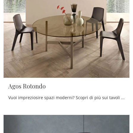
Agos Rotondo
Vuoi impreziosire spazi moderni? Scopri di più sui tavoli moderni fissi: il modello da pranzo Agos Rotondo ti attende.