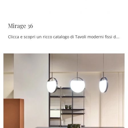
Mirage 36
Clicca e scopri un ricco catalogo di Tavoli moderni fissi da pranzo! Il modello Mirage 36 di Cantori ti sta aspettando.