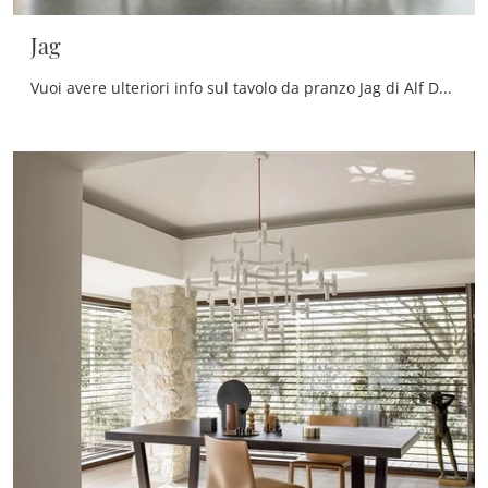
Jag
Vuoi avere ulteriori info sul tavolo da pranzo Jag di Alf Da Frè? Clicca e ottieni informazioni sui modelli allungabili del marchio.