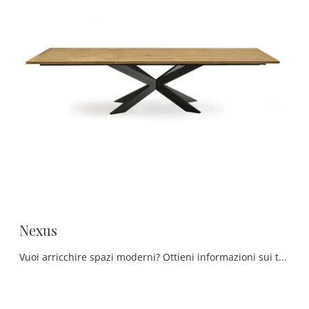
Nexus
Vuoi arricchire spazi moderni? Ottieni informazioni sui tavoli moderni allungabili: il modello da pranzo Nexus ti aspetta.