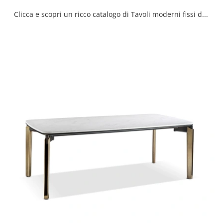
Clicca e scopri un ricco catalogo di Tavoli moderni fissi da pranzo! Il modello Thomas rotondo di Cantori ti attende.