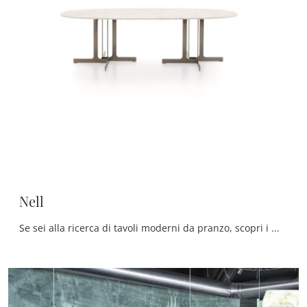
Nell
Se sei alla ricerca di tavoli moderni da pranzo, scopri i modelli fissi di Ditre Italia: clicca e scopri il modello Nell in marmo.