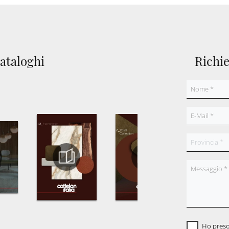
cataloghi
Richi
Ho preso