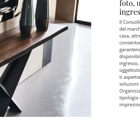
foto, 
ingres
Il Consoll
del march
casa, att
consenton
garantend
disponibil
ingresso, 
oggettisti
ti aspett
soluzioni 
Organizza
tipologia 
imprezios