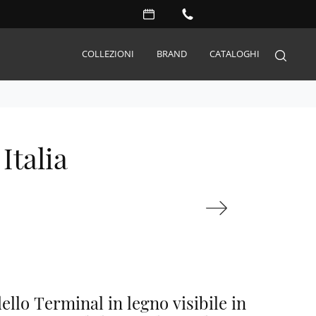
COLLEZIONI
BRAND
CATALOGHI
Arredo Giardino
Italia
Accessori
Illuminazione
Complementi
Materassi
Carta da parati
Serramenti
Porte interne
ello Terminal in legno visibile in