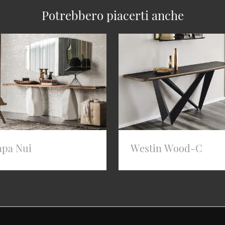
Potrebbero piacerti anche
apa Nui
Westin Wood-C