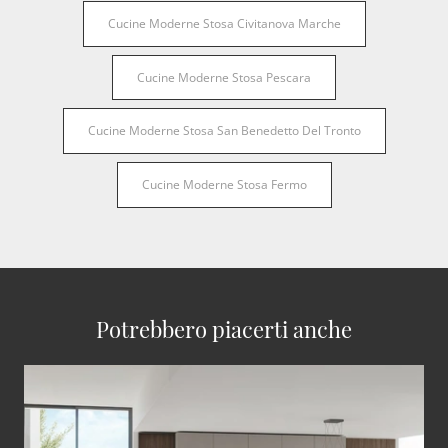
Cucine Moderne Stosa Civitanova Marche
Cucine Moderne Stosa Pescara
Cucine Moderne Stosa San Benedetto Del Tronto
Cucine Moderne Stosa Fermo
Potrebbero piacerti anche