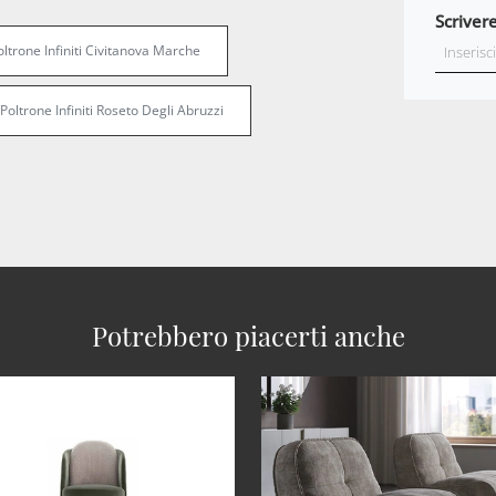
Scrivere
oltrone Infiniti Civitanova Marche
Poltrone Infiniti Roseto Degli Abruzzi
Potrebbero piacerti anche