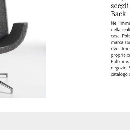
scegli
Back
Nell'imma
nella real
casa.
Polt
marca son
rivestimen
propria c
Poltrone.
negozio. 
catalogo d