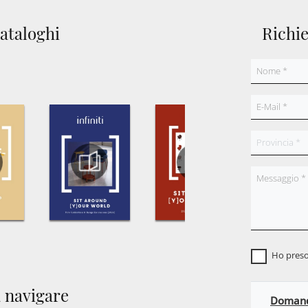
cataloghi
Richi
Ho preso
 navigare
Domanda