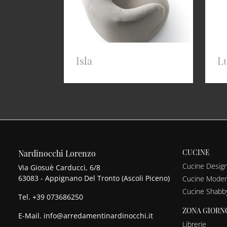
Isla
L
CUCINE
Nardinocchi Lorenzo
Cucine Desig
Via Giosuè Carducci, 6/8
63083 - Appignano Del Tronto (Ascoli Piceno)
Cucine Mode
Cucine Shabb
Tel.
+39 073686250
ZONA GIORN
E-Mail.
info@arredamentinardinocchi.it
Librerie