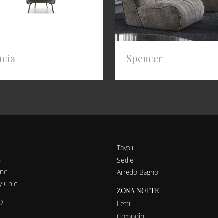
ucia
Spencer
Tavoli
n
Sedie
rne
Arredo Bagno
y Chic
ZONA NOTTE
O
Letti
Comodini