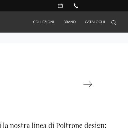
COLLEZIONI
BRAND
CATALOGHI
Arredo Giardino
Accessori
Illuminazione
Complementi
Materassi
Carta da parati
Serramenti
Porte interne
 la nostra linea di Poltrone design: