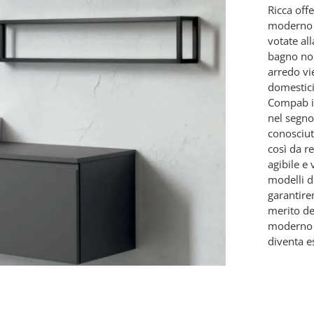
Ricca off
moderno 
votate al
bagno non
arredo vie
domestic
Compab in
nel segno 
conosciut
così da r
agibile e 
modelli d
garantire
merito de
moderno 
diventa e