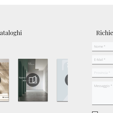
cataloghi
Richi