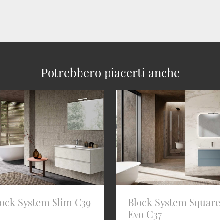
Potrebbero piacerti anche
lock System Slim C39
Block System Square
Evo C37