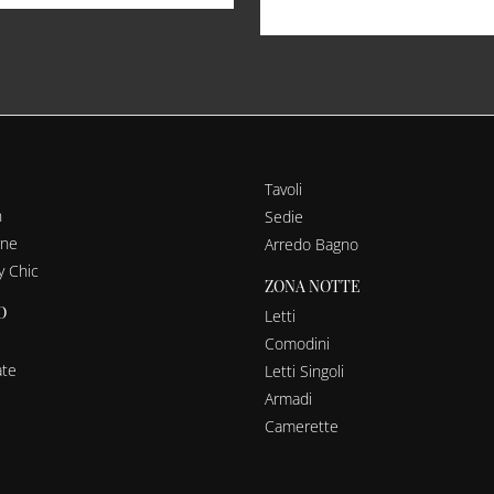
Tavoli
n
Sedie
rne
Arredo Bagno
y Chic
ZONA NOTTE
O
Letti
Comodini
ate
Letti Singoli
Armadi
Camerette