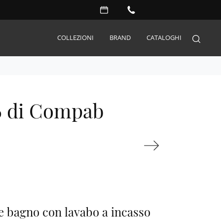
COLLEZIONI
BRAND
CATALOGHI
Arredo Giardino
 di Compab
Accessori
Illuminazione
Complementi
Materassi
Carta da parati
Serramenti
Porte interne
e bagno con lavabo a incasso