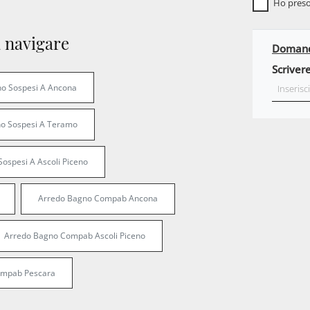
Ho preso
 navigare
Domanda
Scrivere
no Sospesi A Ancona
no Sospesi A Teramo
Sospesi A Ascoli Piceno
Arredo Bagno Compab Ancona
Arredo Bagno Compab Ascoli Piceno
ompab Pescara