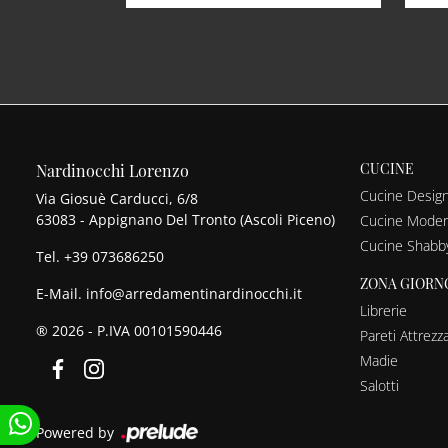
CUCINE
Nardinocchi Lorenzo
Cucine Desig
Via Giosuè Carducci, 6/8
63083 - Appignano Del Tronto (Ascoli Piceno)
Cucine Mode
Cucine Shabb
Tel.
+39 073686250
ZONA GIORN
E-Mail.
info@arredamentinardinocchi.it
Librerie
® 2026 - P.IVA 00101590446
Pareti Attrezz
Madie
Salotti
Powered by