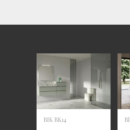
BIK BK14
B