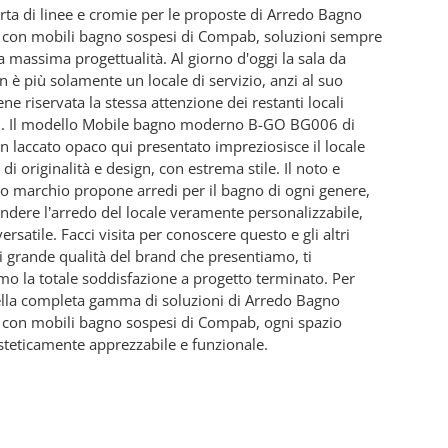
erta di linee e cromie per le proposte di Arredo Bagno
con mobili bagno sospesi di Compab, soluzioni sempre
la massima progettualità. Al giorno d'oggi la sala da
 è più solamente un locale di servizio, anzi al suo
ne riservata la stessa attenzione dei restanti locali
i. Il modello Mobile bagno moderno B-GO BG006 di
 laccato opaco qui presentato impreziosisce il locale
di originalità e design, con estrema stile. Il noto e
o marchio propone arredi per il bagno di ogni genere,
endere l’arredo del locale veramente personalizzabile,
versatile. Facci visita per conoscere questo e gli altri
i grande qualità del brand che presentiamo, ti
mo la totale soddisfazione a progetto terminato. Per
lla completa gamma di soluzioni di Arredo Bagno
con mobili bagno sospesi di Compab, ogni spazio
steticamente apprezzabile e funzionale.