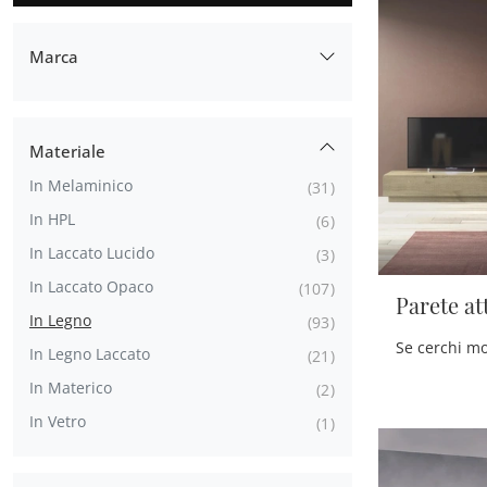
Marca
Alf Da Frè
14
De Rosso
7
Materiale
Devina Nais
6
In Melaminico
31
Ferretti E Ferretti
4
In HPL
6
Fimar
36
In Laccato Lucido
3
Le Fablier
49
In Laccato Opaco
107
Modo 10
26
Parete at
In Legno
93
Sangiacomo
47
In Legno Laccato
21
Scandola
8
In Materico
2
Tomasella
39
In Vetro
1
Voltan
28