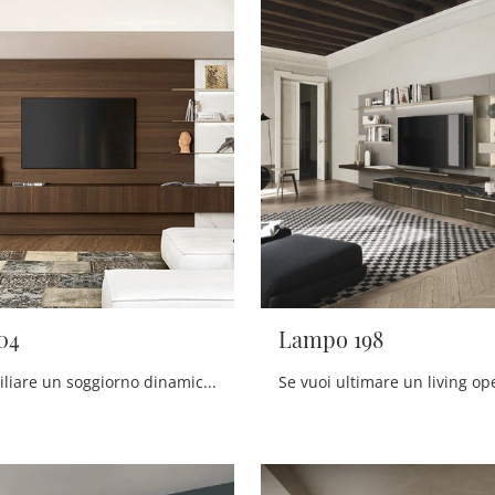
04
Lampo 198
Vuoi ammobiliare un soggiorno dinamico e operativo? Ti presentiamo la parete attrezzata Lampo 004 Sangiacomo dalle linee decise moderne.