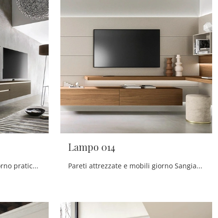
Lampo 014
Se vuoi completare un soggiorno pratico e dinamico dalle linee moderne, ti offriamo la parete attrezzata Lampo 017 Sangiacomo.
Pareti attrezzate e mobili giorno Sangiacomo: clicca e scopri il modello Lampo 014 e potrai completare stanze moderne di ogni tipo.