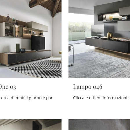
One 03
Lampo 046
Se sei alla ricerca di mobili giorno e pareti attrezzate moderne, opta per il modello Cabaret One 03 di Sangiacomo: clicca e scopri di più!