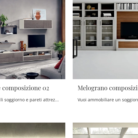
e composizione 02
Melograno composizi
Se vuoi mobili soggiorno e pareti attrezzate moderne, opta per il modello Le Spezie composizione 02 di Le Fablier: clicca e ottieni informazioni!