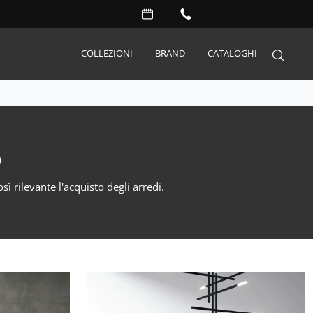
COLLEZIONI
BRAND
CATALOGHI
Arredo Giardino
o
Accessori
Illuminazione
ì rilevante l'acquisto degli arredi.
Complementi
Materassi
Carta da parati
Serramenti
Porte interne