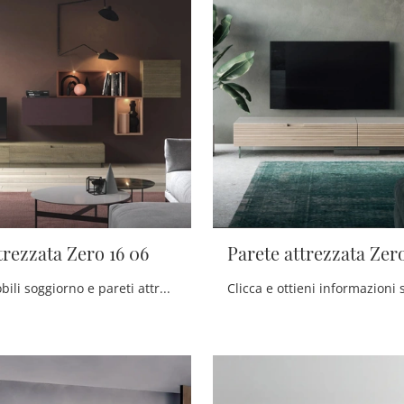
trezzata Zero 16 06
Parete attrezzata Zero
Se cerchi mobili soggiorno e pareti attrezzate moderne, opta per il modello Parete attrezzata Zero 16 06 di Devina Nais: clicca e ottieni ...