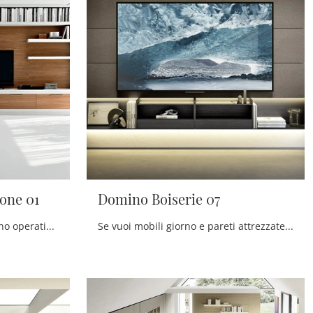
one 01
Domino Boiserie 07
Vuoi ammobiliare un soggiorno operativo e pratico? Ti offriamo la parete attrezzata Melograno composizione 01 Le Fablier dalle forme decise moderne.
Se vuoi mobili giorno e pareti attrezzate moderne, scegli il modello Domino Boiserie 07 di Sangiacomo: clicca e scopri di più!