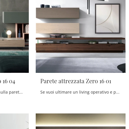
 16 04
Parete attrezzata Zero 16 01
Clicca e ottieni informazioni sulla parete attrezzata Parete attrezzata Zero 16 04 del brand Devina Nais: è la soluzione dalle linee moderne perfetta ...
Se vuoi ultimare un living operativo e pratico dalle linee moderne, ti presentiamo la parete attrezzata Parete attrezzata Zero 16 01 Devina Nais.