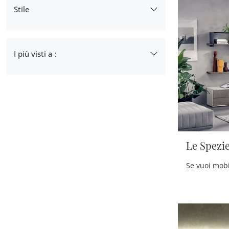
Stile
Classiche
10
Moderne
254
I più visti a :
Ancona
136
Ascoli Piceno
119
Civitanova Marche
127
Fermo
131
Pescara
140
Le Spezi
Roseto Degli Abruzzi
142
San Benedetto Del Tronto
138
Teramo
123