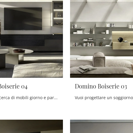
oiserie 04
Domino Boiserie 03
Se sei alla ricerca di mobili giorno e pareti attrezzate moderne, opta per il modello Domino Boiserie 04 di Sangiacomo: clicca e ottieni informazioni!