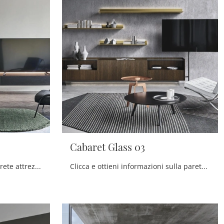
Cabaret Glass 03
Clicca e scopri di più sulla parete attrezzata Domino 01 del brand Sangiacomo: è la soluzione dalle linee moderne perfetta per te.
Clicca e ottieni informazioni sulla parete attrezzata Cabaret Glass 03 della firma Sangiacomo: è la soluzione dalle linee moderne ideale per te.