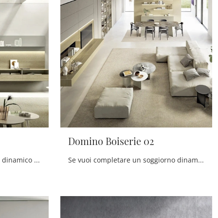
Domino Boiserie 02
Vuoi progettare un soggiorno dinamico e operativo? Ecco a te la parete attrezzata Domino Boiserie 03 Sangiacomo dalle forme decise moderne.
Se vuoi completare un soggiorno dinamico e operativo dalle linee moderne, ti presentiamo la parete attrezzata Domino Boiserie 02 Sangiacomo.