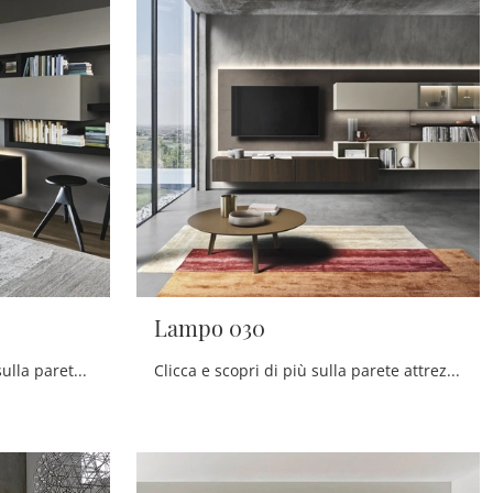
Lampo 030
Clicca e ottieni informazioni sulla parete attrezzata Lampo 046 dell'azienda Sangiacomo: è la soluzione dalle linee moderne perfetta per te.
Clicca e scopri di più sulla parete attrezzata Lampo 030 della marca Sangiacomo: è la soluzione dalle linee moderne perfetta per te.