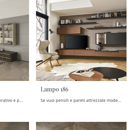
Lampo 186
Se vuoi ultimare un living operativo e pratico dalle linee moderne, ti presentiamo la parete attrezzata Lampo 198 Sangiacomo.
Se vuoi pensili e pareti attrezzate moderne, prediligi il modello Lampo 186 di Sangiacomo: clicca e scopri di più!