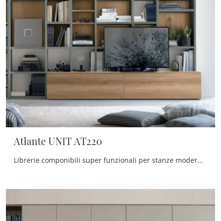
Atlante UNIT AT220
Librerie componibili super funzionali per stanze moderne: scopri di più sul modello Atlante UNIT AT220 della firma Tomasella!