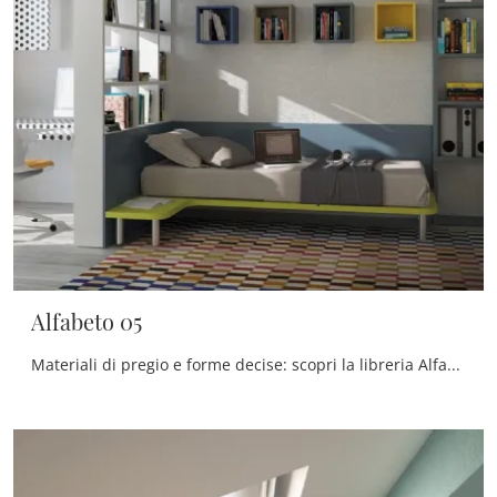
Alfabeto 05
Materiali di pregio e forme decise: scopri la libreria Alfabeto 05 di De Rosso tra le più esclusive Librerie moderne componibili.