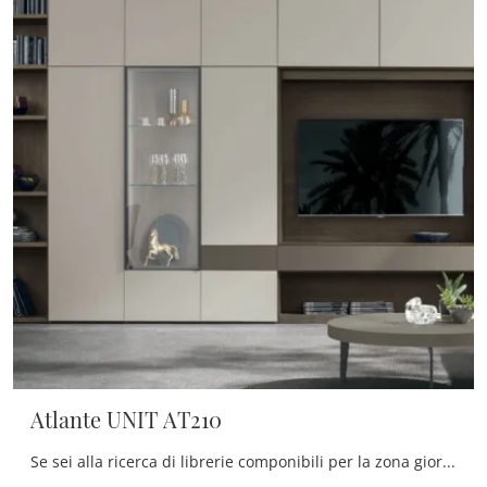
Atlante UNIT AT210
Se sei alla ricerca di librerie componibili per la zona giorno, clicca e scopri le nostre soluzioni moderne: il modello Atlante UNIT AT210 Tomasella ...