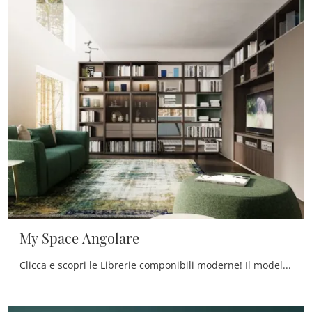
My Space Angolare
Clicca e scopri le Librerie componibili moderne! Il modello My Space Angolare Alf Da Frè saprà completare un living operativo e pratico.