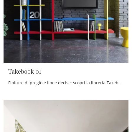
Takebook 01
Finiture di pregio e linee decise: scopri la libreria Takebook 01 di De Rosso tra le più esclusive Librerie moderne componibili.