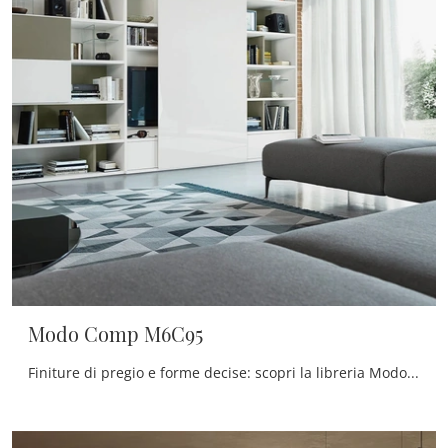
Modo Comp M6C95
Finiture di pregio e forme decise: scopri la libreria Modo Comp M6C95 di Sangiacomo tra le più esclusive Librerie moderne componibili.