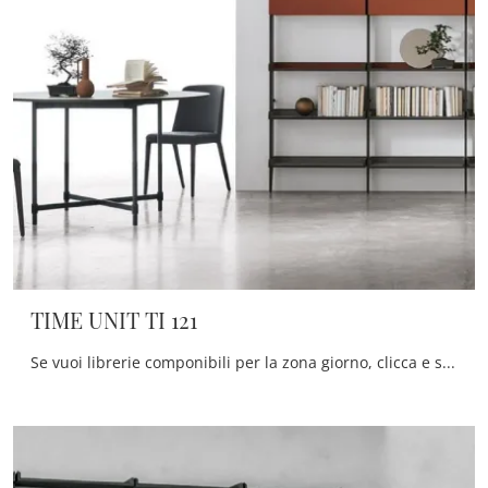
TIME UNIT TI 121
Se vuoi librerie componibili per la zona giorno, clicca e scopri le nostre soluzioni moderne: il modello TIME UNIT TI 121 Tomasella ti attende!