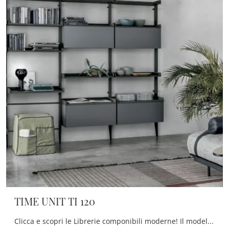
TIME UNIT TI 120
Clicca e scopri le Librerie componibili moderne! Il modello TIME UNIT TI 120 Tomasella saprà ultimare un soggiorno pratico e dinamico.