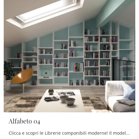
Alfabeto 04
Clicca e scopri le Librerie componibili moderne! Il modello Alfabeto 04 De Rosso saprà ultimare un soggiorno dinamico e operativo.