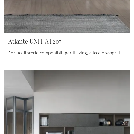
Atlante UNIT AT207
Se vuoi librerie componibili per il living, clicca e scopri le nostre soluzioni moderne: il modello Atlante UNIT AT207 Tomasella ti attende!