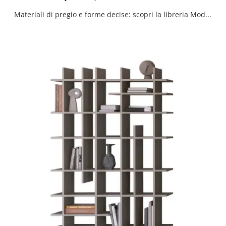
Materiali di pregio e forme decise: scopri la libreria Modo Comp M6C91 di Sangiacomo tra le più esclusive Librerie moderne componibili.