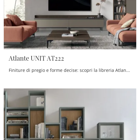
Atlante UNIT AT222
Finiture di pregio e forme decise: scopri la libreria Atlante UNIT AT222 di Tomasella tra le più belle Librerie moderne componibili.