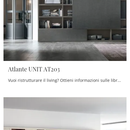
Atlante UNIT AT203
Vuoi ristrutturare il living? Ottieni informazioni sulle librerie moderne componibili e arreda i tuoi spazi con il modello Atlante UNIT AT203.