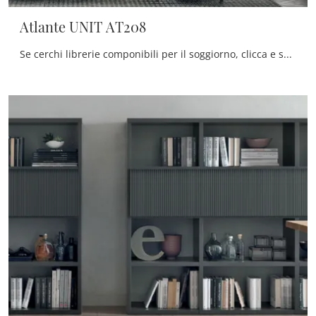
Atlante UNIT AT208
Se cerchi librerie componibili per il soggiorno, clicca e scopri le nostre soluzioni moderne: il modello Atlante UNIT AT208 Tomasella ti aspetta!