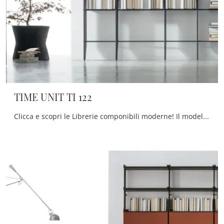
TIME UNIT TI 122
Clicca e scopri le Librerie componibili moderne! Il modello TIME UNIT TI 122 Tomasella saprà completare un soggiorno operativo e pratico.