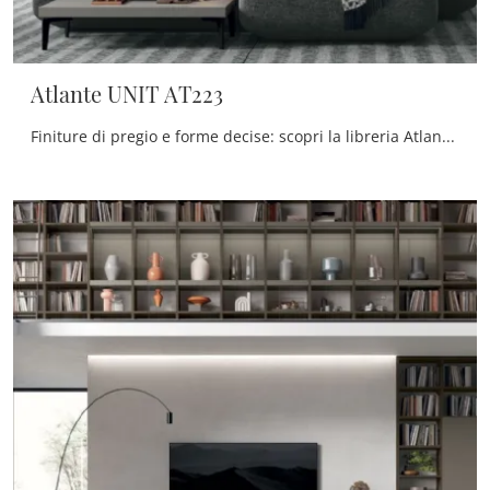
Atlante UNIT AT223
Finiture di pregio e forme decise: scopri la libreria Atlante UNIT AT223 di Tomasella tra le più esclusive Librerie moderne componibili.