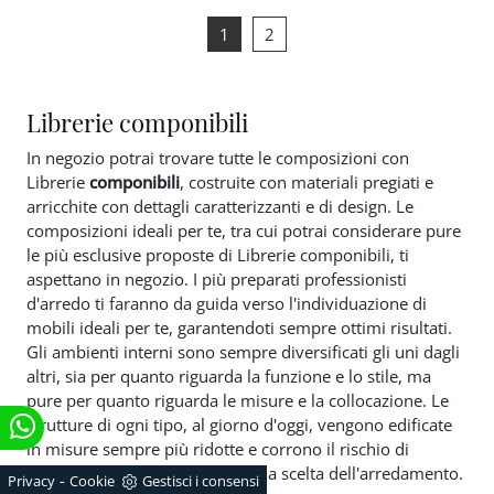
1
2
Librerie componibili
In negozio potrai trovare tutte le composizioni con
Librerie
componibili
, costruite con materiali pregiati e
arricchite con dettagli caratterizzanti e di design. Le
composizioni ideali per te, tra cui potrai considerare pure
le più esclusive proposte di Librerie componibili, ti
aspettano in negozio. I più preparati professionisti
d'arredo ti faranno da guida verso l'individuazione di
mobili ideali per te, garantendoti sempre ottimi risultati.
Gli ambienti interni sono sempre diversificati gli uni dagli
altri, sia per quanto riguarda la funzione e lo stile, ma
pure per quanto riguarda le misure e la collocazione. Le
strutture di ogni tipo, al giorno d'oggi, vengono edificate
in misure sempre più ridotte e corrono il rischio di
rendere oltremodo difficoltosa la scelta dell'arredamento.
-
Privacy
Cookie
Gestisci i consensi