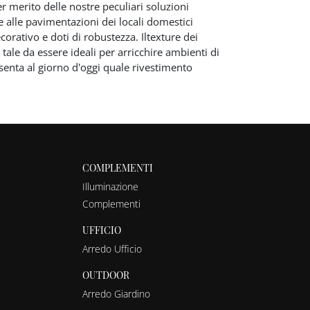
r merito delle nostre peculiari soluzioni
e alle pavimentazioni dei locali domestici
orativo e doti di robustezza. Iltexture dei
ale da essere ideali per arricchire ambienti di
resenta al giorno d'oggi quale rivestimento
COMPLEMENTI
Illuminazione
Complementi
UFFICIO
Arredo Ufficio
OUTDOOR
Arredo Giardino