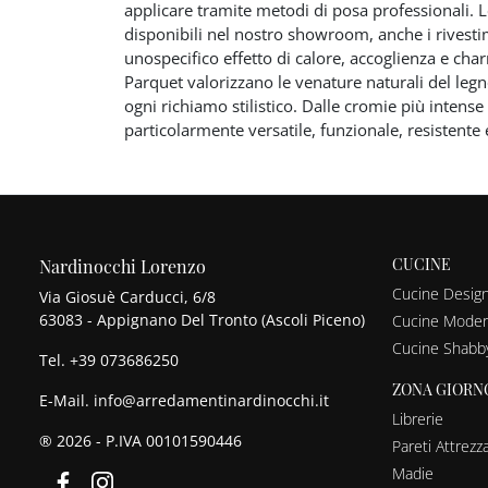
applicare tramite metodi di posa professionali. L
disponibili nel nostro showroom, anche i rivestim
unospecifico effetto di calore, accoglienza e cha
Parquet valorizzano le venature naturali del legn
ogni richiamo stilistico. Dalle cromie più intense 
particolarmente versatile, funzionale, resistente 
CUCINE
Nardinocchi Lorenzo
Cucine Desig
Via Giosuè Carducci, 6/8
63083 - Appignano Del Tronto (Ascoli Piceno)
Cucine Mode
Cucine Shabb
Tel.
+39 073686250
ZONA GIORN
E-Mail.
info@arredamentinardinocchi.it
Librerie
® 2026 - P.IVA 00101590446
Pareti Attrezz
Madie