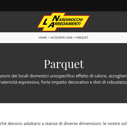
HOME
>
ACCESSORI CASA
>
PARQUET
e
Letti
i sospesi
Letti singoli
Parquet
i Porta Tv
Comodini
i ingresso
Letti a scomparsa
azioni dei locali domestici unospecifico effetto di calore, accogli
Armadi
atericità espressiva, forte impatto decorativo e doti di robustezz
e
Camerette
one relax
Ufficio
do Bagno
Arredo Ufficio
 Notte
Outdoor
iché devono adattarsi a stanze di diverse dimensioni: le nostre sol