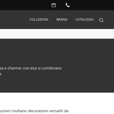
COLLEZIONI
BRAND
CATALOGHI
Arredo Giardino
Accessori
Illuminazione
enza e charme: con essi si combinano
Complementi
a.
Materassi
Carta da parati
Serramenti
Porte interne
uzioni risultano decorazioni versatili da