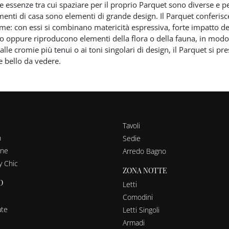
e essenze tra cui spaziare per il proprio Parquet sono diverse e pe
enti di casa sono elementi di grande design. Il Parquet conferisc
rme: con essi si combinano matericità espressiva, forte impatto dec
o oppure riproducono elementi della flora o della fauna, in modo t
alle cromie più tenui o ai toni singolari di design, il Parquet si p
e bello da vedere.
Tavoli
n
Sedie
rne
Arredo Bagno
y Chic
ZONA NOTTE
O
Letti
Comodini
ate
Letti Singoli
Armadi