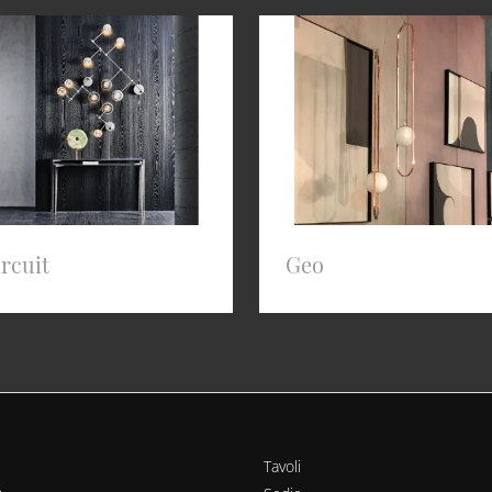
rcuit
Geo
Tavoli