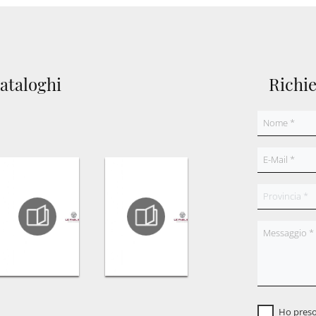
cataloghi
Richi
Ho preso