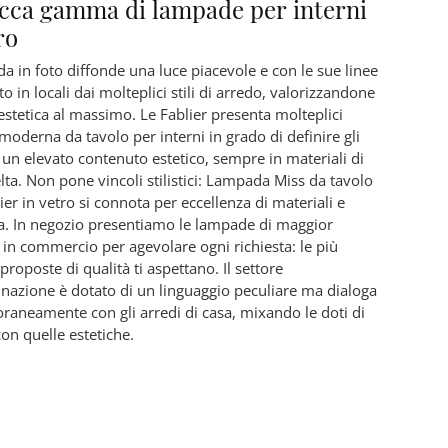
icca gamma di lampade per interni
ro
a in foto diffonde una luce piacevole e con le sue linee
o in locali dai molteplici stili di arredo, valorizzandone
estetica al massimo. Le Fablier presenta molteplici
oderna da tavolo per interni in grado di definire gli
 un elevato contenuto estetico, sempre in materiali di
lta. Non pone vincoli stilistici: Lampada Miss da tavolo
ier in vetro si connota per eccellenza di materiali e
a. In negozio presentiamo le lampade di maggior
a in commercio per agevolare ogni richiesta: le più
proposte di qualità ti aspettano. Il settore
minazione è dotato di un linguaggio peculiare ma dialoga
aneamente con gli arredi di casa, mixando le doti di
con quelle estetiche.