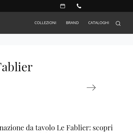
COLLEZIONI
BRAND
CATALOGHI
Arredo Giardino
ablier
Accessori
Illuminazione
Complementi
Materassi
Carta da parati
Serramenti
Porte interne
nazione da tavolo Le Fablier: scopri