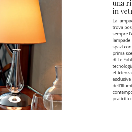
una r
in vet
La lampad
trova post
sempre l'
lampade m
spazi con
prima sce
di Le Fabl
tecnologi
efficienz
esclusive 
dell’Illu
contempor
praticità 