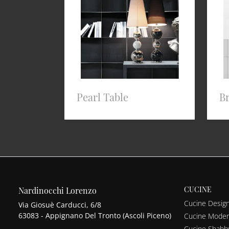
Pearl Table
B
CUCINE
Nardinocchi Lorenzo
Cucine Desig
Via Giosuè Carducci, 6/8
63083 - Appignano Del Tronto (Ascoli Piceno)
Cucine Mode
Cucine Shabb