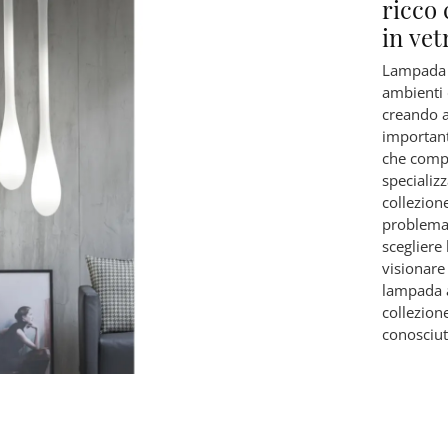
ricco 
in vet
Lampada a
ambienti 
creando a
important
che compi
specializ
collezion
problemat
scegliere
visionare
lampada a
collezion
conosciut