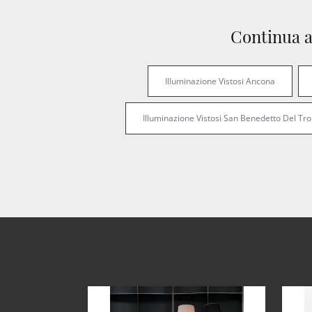
Continua a
Illuminazione Vistosi Ancona
Illuminazione Vistosi San Benedetto Del Tro