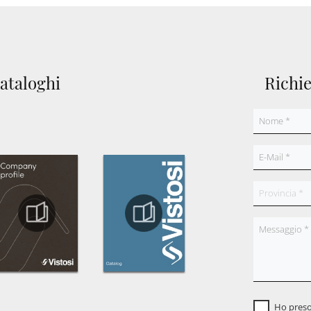
cataloghi
Richi
Ho preso