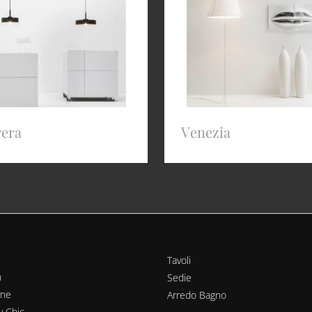
rera
Venezia
Tavoli
n
Sedie
rne
Arredo Bagno
y Chic