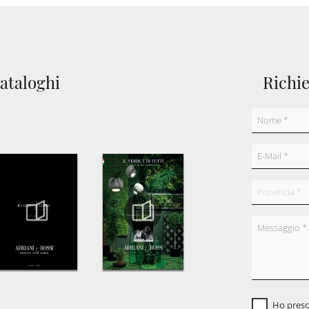
cataloghi
Richi
Ho preso