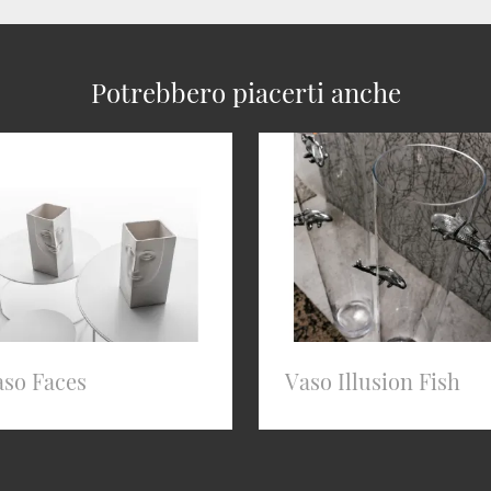
Potrebbero piacerti anche
aso Faces
Vaso Illusion Fish