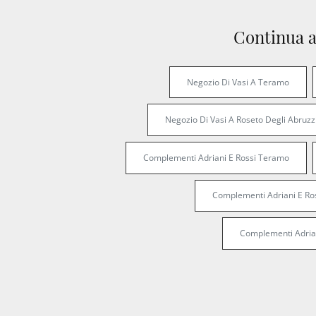
Continua a
Negozio Di Vasi A Teramo
Negozio Di Vasi A Roseto Degli Abruzz
Complementi Adriani E Rossi Teramo
Complementi Adriani E Ros
Complementi Adria