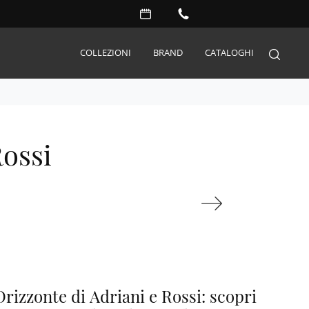
COLLEZIONI
BRAND
CATALOGHI
Arredo Giardino
Rossi
Accessori
Illuminazione
Complementi
Materassi
Carta da parati
Serramenti
Porte interne
rizzonte di Adriani e Rossi: scopri