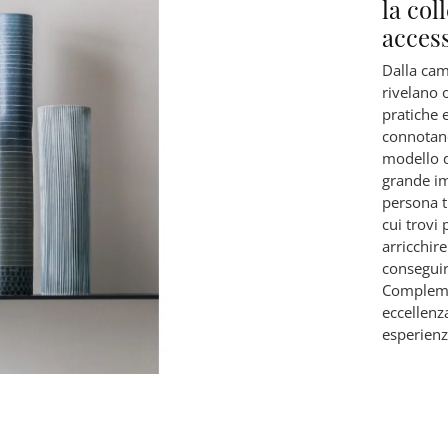
la co
acces
Dalla came
rivelano 
pratiche e
connotano
modello d
grande im
persona t
cui trovi
arricchire
conseguir
Complemen
eccellenza
esperienz