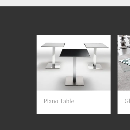
Plano Table
G