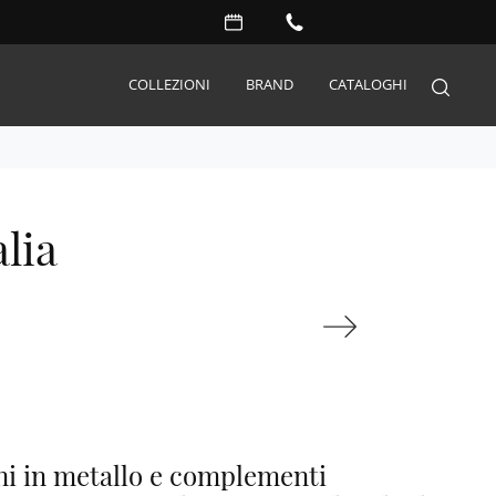
COLLEZIONI
BRAND
CATALOGHI
Arredo Giardino
alia
Accessori
Illuminazione
Complementi
Materassi
Carta da parati
Serramenti
Porte interne
ni in metallo e complementi