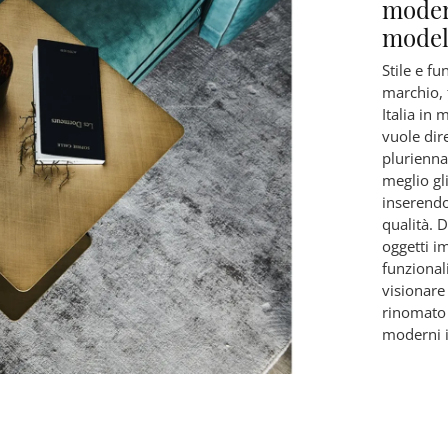
modern
modell
Stile e fu
marchio, 
Italia in 
vuole dire
plurienna
meglio gl
inserendo
qualità. D
oggetti i
funzionali
visionare
rinomato 
moderni i