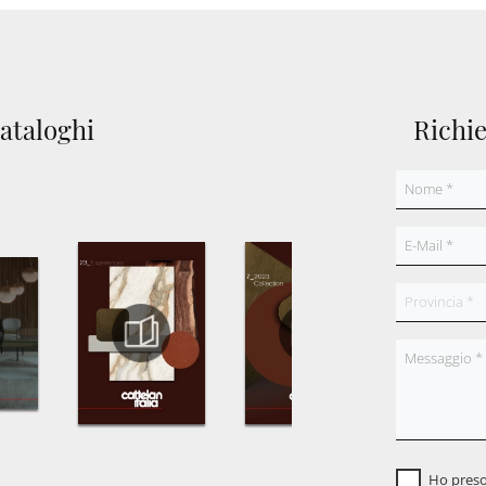
cataloghi
Richi
Ho preso