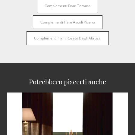
Complementi Fiam Teramo
Complementi Fiam Ascoli Piceno
Complementi Fiam Roseto Degli Abruzzi
Potrebbero piacerti anche