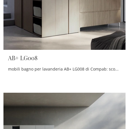
AB+ LG008
mobili bagno per lavanderia AB+ LG008 di Compab: scopri l'Arredo Bagno in melaminico moderno e arreda il bagno di casa.