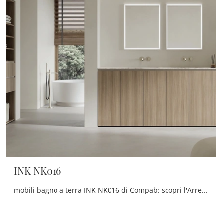
INK NK016
mobili bagno a terra INK NK016 di Compab: scopri l'Arredo Bagno in melaminico moderno e arreda il bagno di casa.