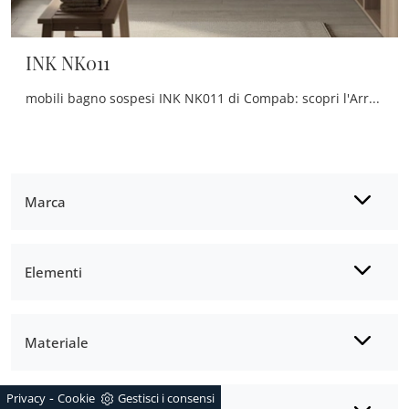
INK NK011
mobili bagno sospesi INK NK011 di Compab: scopri l'Arredo Bagno in melaminico moderno e arreda la stanza del benessere.
Marca
Elementi
Materiale
-
Privacy
Cookie
Gestisci i consensi