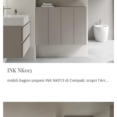
INK NK013
mobili bagno sospesi INK NK013 di Compab: scopri l'Arredo Bagno in melaminico moderno e arreda il tuo bagno.