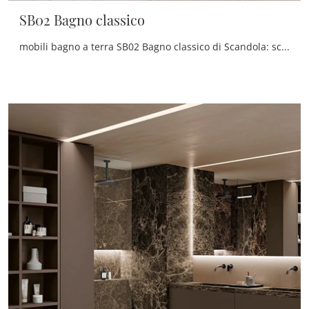
SB02 Bagno classico
mobili bagno a terra SB02 Bagno classico di Scandola: scopri l'Arredo Bagno in laccato opaco classico e arreda il tuo bagno.