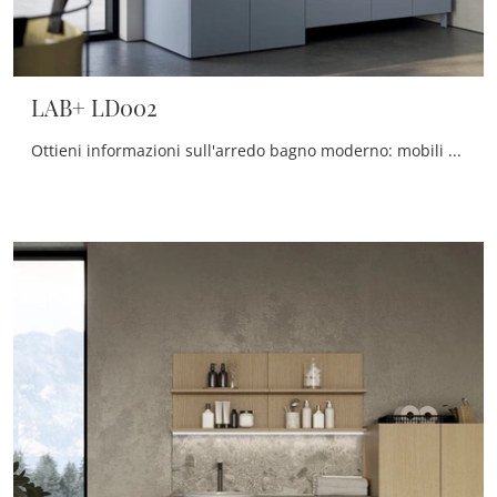
LAB+ LD002
Ottieni informazioni sull'arredo bagno moderno: mobili bagno per lavanderia in laccato opaco come il modello LAB+ LD002 di Compab ti aspettano.