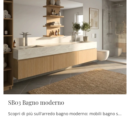
SB03 Bagno moderno
Scopri di più sull'arredo bagno moderno: mobili bagno sospesi in legno come il modello SB03 Bagno moderno di Scandola ti aspettano.