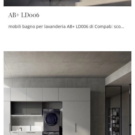
AB+ LD006
mobili bagno per lavanderia AB+ LD006 di Compab: scopri l'Arredo Bagno in melaminico moderno e arreda il tuo bagno.