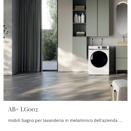
AB+ LG002
mobili bagno per lavanderia in melaminico dell'azienda Compab: clicca e scopri l'arredo bagno moderno AB+ LG002 per la stanza del benessere.