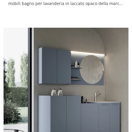
mobili bagno per lavanderia in laccato opaco della marca Compab: clicca e scopri l'arredo bagno moderno AB+ LD003 per la stanza del benessere.