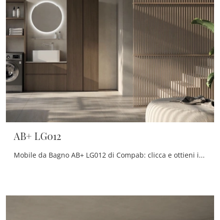
AB+ LG012
Mobile da Bagno AB+ LG012 di Compab: clicca e ottieni informazioni su mobili bagno per lavanderia in melaminico e accessori della marca.