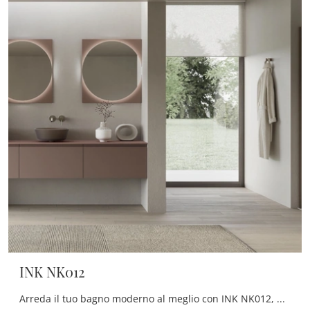
INK NK012
Arreda il tuo bagno moderno al meglio con INK NK012, mobili bagno sospesi e complementi in laccato opaco di Compab.