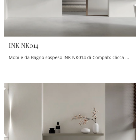
INK NK014
Mobile da Bagno sospeso INK NK014 di Compab: clicca e ottieni informazioni su mobili bagno sospesi in melaminico e elementi accessori del brand.