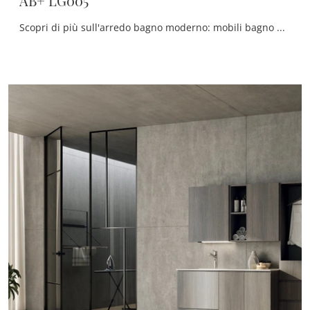
AB+ LG005
Scopri di più sull'arredo bagno moderno: mobili bagno per lavanderia in laccato opaco come il modello AB+ LG005 di Compab ti attendono.