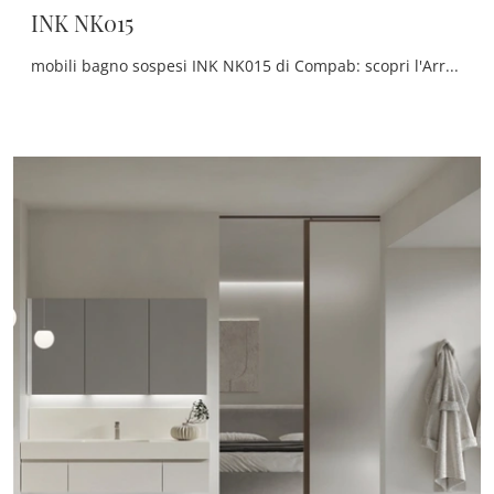
INK NK015
mobili bagno sospesi INK NK015 di Compab: scopri l'Arredo Bagno in laccato opaco moderno e arreda la stanza del benessere.