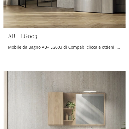
AB+ LG003
Mobile da Bagno AB+ LG003 di Compab: clicca e ottieni informazioni su mobili bagno per lavanderia in melaminico e elementi accessori del marchio.