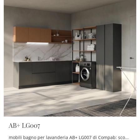
AB+ LG007
mobili bagno per lavanderia AB+ LG007 di Compab: scopri l'Arredo Bagno in melaminico moderno e arreda la stanza del benessere.