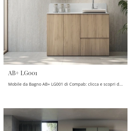
AB+ LG001
Mobile da Bagno AB+ LG001 di Compab: clicca e scopri di più su mobili bagno per lavanderia in melaminico e elementi accessori del marchio.