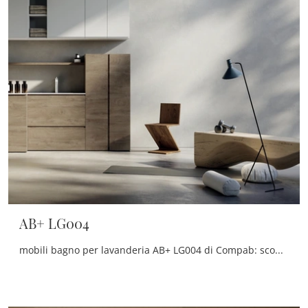
AB+ LG004
mobili bagno per lavanderia AB+ LG004 di Compab: scopri l'Arredo Bagno in laccato opaco moderno e arreda la stanza del benessere.