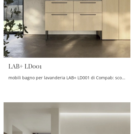
LAB+ LD001
mobili bagno per lavanderia LAB+ LD001 di Compab: scopri l'Arredo Bagno in melaminico moderno e arreda il tuo bagno.