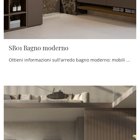
SB01 Bagno moderno
Ottieni informazioni sull'arredo bagno moderno: mobili bagno sospesi in laccato opaco come il modello SB01 Bagno moderno di Scandola ti attendono.