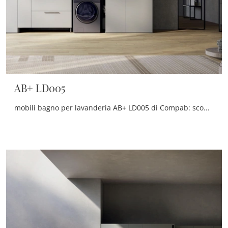
AB+ LD005
mobili bagno per lavanderia AB+ LD005 di Compab: scopri l'Arredo Bagno in melaminico moderno e arreda il tuo bagno.