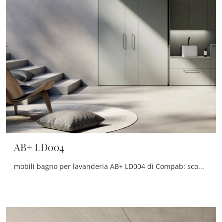
AB+ LD004
mobili bagno per lavanderia AB+ LD004 di Compab: scopri l'Arredo Bagno in melaminico moderno e arreda il bagno di casa.