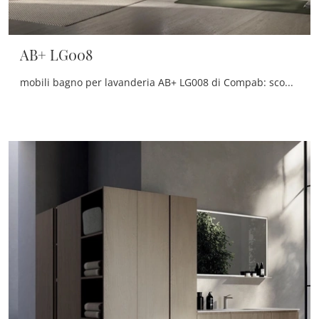
AB+ LG008
mobili bagno per lavanderia AB+ LG008 di Compab: scopri l'Arredo Bagno in melaminico moderno e arreda il bagno di casa.